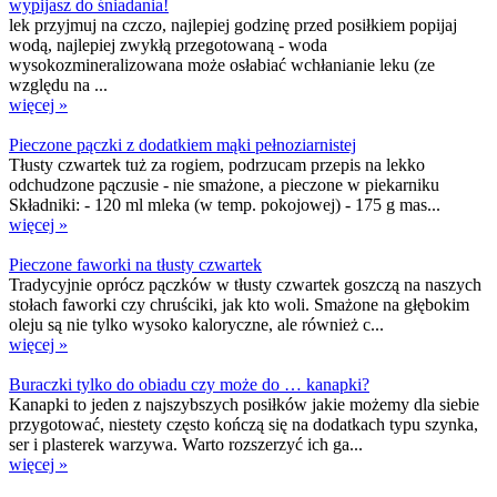
wypijasz do śniadania!
lek przyjmuj na czczo, najlepiej godzinę przed posiłkiem popijaj
wodą, najlepiej zwykłą przegotowaną - woda
wysokozmineralizowana może osłabiać wchłanianie leku (ze
względu na ...
więcej »
Pieczone pączki z dodatkiem mąki pełnoziarnistej
Tłusty czwartek tuż za rogiem, podrzucam przepis na lekko
odchudzone pączusie - nie smażone, a pieczone w piekarniku
Składniki: - 120 ml mleka (w temp. pokojowej) - 175 g mas...
więcej »
Pieczone faworki na tłusty czwartek
Tradycyjnie oprócz pączków w tłusty czwartek goszczą na naszych
stołach faworki czy chruściki, jak kto woli. Smażone na głębokim
oleju są nie tylko wysoko kaloryczne, ale również c...
więcej »
Buraczki tylko do obiadu czy może do … kanapki?
Kanapki to jeden z najszybszych posiłków jakie możemy dla siebie
przygotować, niestety często kończą się na dodatkach typu szynka,
ser i plasterek warzywa. Warto rozszerzyć ich ga...
więcej »