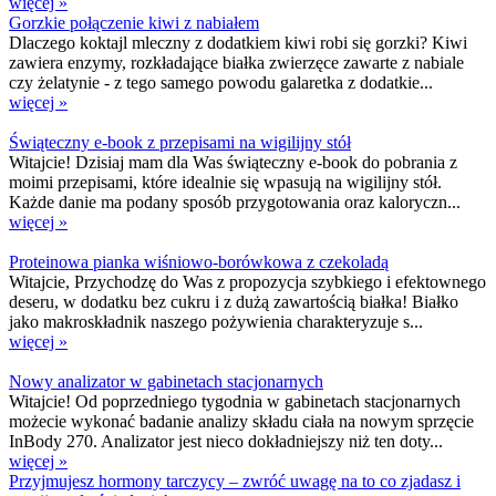
więcej »
Gorzkie połączenie kiwi z nabiałem
Dlaczego koktajl mleczny z dodatkiem kiwi robi się gorzki? Kiwi
zawiera enzymy, rozkładające białka zwierzęce zawarte z nabiale
czy żelatynie - z tego samego powodu galaretka z dodatkie...
więcej »
Świąteczny e-book z przepisami na wigilijny stół
Witajcie! Dzisiaj mam dla Was świąteczny e-book do pobrania z
moimi przepisami, które idealnie się wpasują na wigilijny stół.
Każde danie ma podany sposób przygotowania oraz kaloryczn...
więcej »
Proteinowa pianka wiśniowo-borówkowa z czekoladą
Witajcie, Przychodzę do Was z propozycja szybkiego i efektownego
deseru, w dodatku bez cukru i z dużą zawartością białka! Białko
jako makroskładnik naszego pożywienia charakteryzuje s...
więcej »
Nowy analizator w gabinetach stacjonarnych
Witajcie! Od poprzedniego tygodnia w gabinetach stacjonarnych
możecie wykonać badanie analizy składu ciała na nowym sprzęcie
InBody 270. Analizator jest nieco dokładniejszy niż ten doty...
więcej »
Przyjmujesz hormony tarczycy – zwróć uwagę na to co zjadasz i