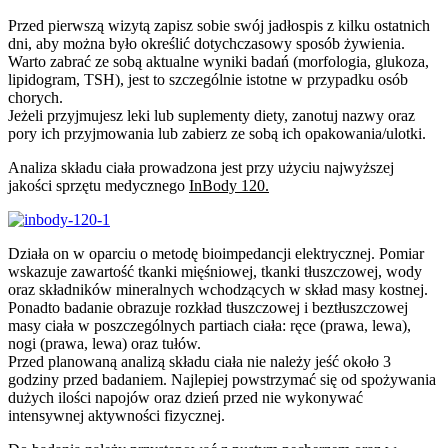
Przed pierwszą wizytą zapisz sobie swój jadłospis z kilku ostatnich
dni, aby można było określić dotychczasowy sposób żywienia.
Warto zabrać ze sobą aktualne wyniki badań (morfologia, glukoza,
lipidogram, TSH), jest to szczególnie istotne w przypadku osób
chorych.
Jeżeli przyjmujesz leki lub suplementy diety, zanotuj nazwy oraz
pory ich przyjmowania lub zabierz ze sobą ich opakowania/ulotki.
Analiza składu ciała prowadzona jest przy użyciu najwyższej
jakości sprzętu medycznego
InBody 120.
Działa on w oparciu o metodę bioimpedancji elektrycznej. Pomiar
wskazuje zawartość tkanki mięśniowej, tkanki tłuszczowej, wody
oraz składników mineralnych wchodzących w skład masy kostnej.
Ponadto badanie obrazuje rozkład tłuszczowej i beztłuszczowej
masy ciała w poszczególnych partiach ciała: ręce (prawa, lewa),
nogi (prawa, lewa) oraz tułów.
Przed planowaną analizą składu ciała nie należy jeść około 3
godziny przed badaniem. Najlepiej powstrzymać się od spożywania
dużych ilości napojów oraz dzień przed nie wykonywać
intensywnej aktywności fizycznej.