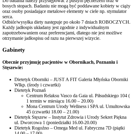
Do badania należy przystępować z pustym pęcherzem oraz w
bosych stopach. Badaniu nie mogą być poddawane kobiety w ciąży
oraz osoby posiadające metalowe elementy w ciele np. stymulator
serca.
Odbiór/wysyłka diety następuje po około 7 dniach ROBOCZYCH.
Każdy jadłospis układany jest zgodnie z indywidualnym
zapotrzebowaniem oraz preferencjami, dlatego nie jest możliwe
otrzymanie jadłospisu od razu na pierwszej wizycie.
Gabinety
Obecnie przyjmuję pacjentów w Obornikach, Poznaniu i
Stęszewie:
Dietetyk Oborniki – JUST A FIT Galeria Młyńska Oborniki
Wlkp. (środy i czwartki)
Dietetyk Poznań
Centrum Relaksu Vasco da Gaia ul. Piłsudskiego 104 (
1 termin w miesiącu 16.00 – 20.00)
Mona Centrum Urody Wellness i SPA ul. Umultowska
45 (czwartki 18.00 – 21.00)
Dietetyk Stęszew – Instytut Zdrowia i Urody Sekret Piękna
ul. Dworcowa 1 (poniedziałki 16.00-20.00)
Dietetyk Rogoźno – Omega Med ul. Fabryczna 7D (piątki
14.00 – 17.00)