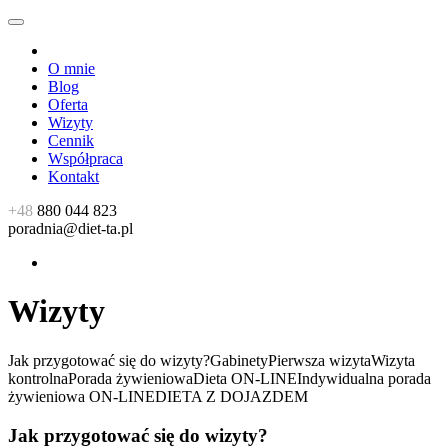
O mnie
Blog
Oferta
Wizyty
Cennik
Współpraca
Kontakt
+48
880 044 823
poradnia@diet-ta.pl
Wizyty
Jak przygotować się do wizyty?
Gabinety
Pierwsza wizyta
Wizyta
kontrolna
Porada żywieniowa
Dieta ON-LINE
Indywidualna porada
żywieniowa ON-LINE
DIETA Z DOJAZDEM
Jak przygotować się do wizyty?