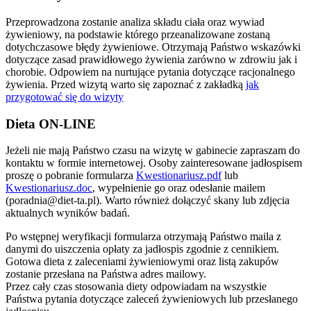
Przeprowadzona zostanie analiza składu ciała oraz wywiad
żywieniowy, na podstawie którego przeanalizowane zostaną
dotychczasowe błędy żywieniowe. Otrzymają Państwo wskazówki
dotyczące zasad prawidłowego żywienia zarówno w zdrowiu jak i
chorobie. Odpowiem na nurtujące pytania dotyczące racjonalnego
żywienia. Przed wizytą warto się zapoznać z zakładką
jak
przygotować się do wizyty
Dieta ON-LINE
Jeżeli nie mają Państwo czasu na wizytę w gabinecie zapraszam do
kontaktu w formie internetowej. Osoby zainteresowane jadłospisem
proszę o pobranie formularza
Kwestionariusz.pdf
lub
Kwestionariusz.doc
, wypełnienie go oraz odesłanie mailem
(poradnia@diet-ta.pl). Warto również dołączyć skany lub zdjęcia
aktualnych wyników badań.
Po wstępnej weryfikacji formularza otrzymają Państwo maila z
danymi do uiszczenia opłaty za jadłospis zgodnie z cennikiem.
Gotowa dieta z zaleceniami żywieniowymi oraz listą zakupów
zostanie przesłana na Państwa adres mailowy.
Przez cały czas stosowania diety odpowiadam na wszystkie
Państwa pytania dotyczące zaleceń żywieniowych lub przesłanego