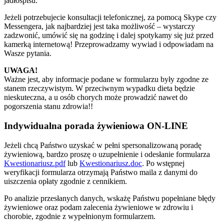
jadłospisu.
Jeżeli potrzebujecie konsultacji telefonicznej, za pomocą Skype czy
Messengera, jak najbardziej jest taka możliwość – wystarczy
zadzwonić, umówić się na godzinę i dalej spotykamy się już przed
kamerką internetową! Przeprowadzamy wywiad i odpowiadam na
Wasze pytania.
UWAGA!
Ważne jest, aby informacje podane w formularzu były zgodne ze
stanem rzeczywistym. W przeciwnym wypadku dieta będzie
nieskuteczna, a u osób chorych może prowadzić nawet do
pogorszenia stanu zdrowia!!
Indywidualna porada żywieniowa ON-LINE
Jeżeli chcą Państwo uzyskać w pełni spersonalizowaną poradę
żywieniową, bardzo proszę o uzupełnienie i odesłanie formularza
Kwestionariusz.pdf
lub
Kwestionariusz.doc
. Po wstępnej
weryfikacji formularza otrzymają Państwo maila z danymi do
uiszczenia opłaty zgodnie z cennikiem.
Po analizie przesłanych danych, wskażę Państwu popełniane błędy
żywieniowe oraz podam zalecenia żywieniowe w zdrowiu i
chorobie, zgodnie z wypełnionym formularzem.