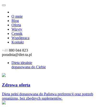
O mnie
Blog
Oferta
Wizyty
Cennik
Współpraca
Kontakt
+48
880 044 823
poradnia@diet-ta.pl
Dieta idealnie
dopasowana do Ciebie
Zdrowa oferta
Dieta pełni dopasowana do Państwa preferencji oraz potrzeb
organizmu, bez zbędnych suplementów.