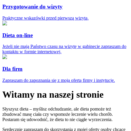
Przygotowanie do wizyty
Praktyczne wskazówki przed pierwszą wizytą.
Dieta on-line
Jeżeli nie mają Państwo czasu na wizytę w gabinecie zapraszam do
kontaktu w formie internetowej.
Dla firm
Zapraszam do zapoznania się z moja ofertą firmy i instytucje.
Witamy na naszej stronie
Słyszysz dieta – myślisz odchudzanie, ale dieta pomoże też
zbudować masę ciała czy wspomoże leczenie wielu chorób.
Postaram się udowodnić, że dieta to nie ciągłe wyrzeczenia.
Serdecznie zapraszam do skorzystania z mojej oferty osoby chcące