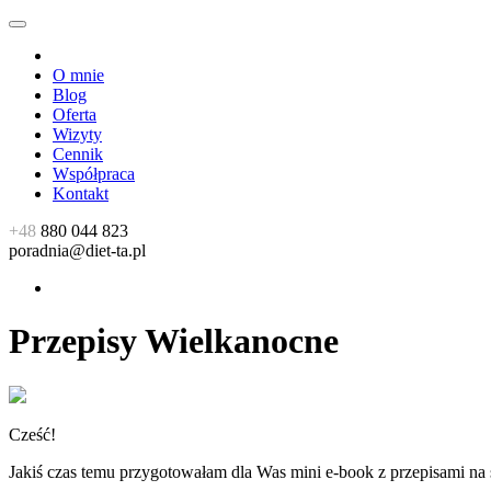
O mnie
Blog
Oferta
Wizyty
Cennik
Współpraca
Kontakt
+48
880 044 823
poradnia@diet-ta.pl
Przepisy Wielkanocne
Cześć!
Jakiś czas temu przygotowałam dla Was mini e-book z przepisami na st