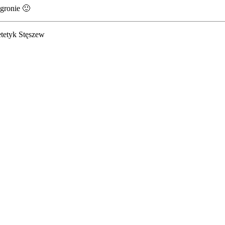
gronie 🙂
k Stęszew