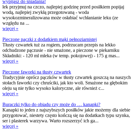
wypijasz do śniadania!
lek przyjmuj na czczo, najlepiej godzinę przed posiłkiem popijaj
wodą, najlepiej zwykłą przegotowaną - woda
wysokozmineralizowana może osłabiać wchłanianie leku (ze
względu na ...
więcej »
Pieczone pączki z dodatkiem mąki pełnoziarnistej
Tłusty czwartek tuż za rogiem, podrzucam przepis na lekko
odchudzone pączusie - nie smażone, a pieczone w piekarniku
Składniki: - 120 ml mleka (w temp. pokojowej) - 175 g mas...
więcej »
Pieczone faworki na tłusty czwartek
Tradycyjnie oprócz pączków w tłusty czwartek goszczą na naszych
stołach faworki czy chruściki, jak kto woli. Smażone na głębokim
oleju są nie tylko wysoko kaloryczne, ale również c...
więcej »
Buraczki tylko do obiadu czy może do … kanapki?
Kanapki to jeden z najszybszych posiłków jakie możemy dla siebie
przygotować, niestety często kończą się na dodatkach typu szynka,
ser i plasterek warzywa. Warto rozszerzyć ich ga...
więcej »