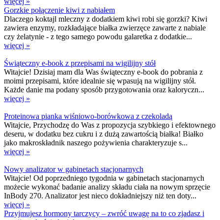
więcej »
Gorzkie połączenie kiwi z nabiałem
Dlaczego koktajl mleczny z dodatkiem kiwi robi się gorzki? Kiwi
zawiera enzymy, rozkładające białka zwierzęce zawarte z nabiale
czy żelatynie - z tego samego powodu galaretka z dodatkie...
więcej »
Świąteczny e-book z przepisami na wigilijny stół
Witajcie! Dzisiaj mam dla Was świąteczny e-book do pobrania z
moimi przepisami, które idealnie się wpasują na wigilijny stół.
Każde danie ma podany sposób przygotowania oraz kaloryczn...
więcej »
Proteinowa pianka wiśniowo-borówkowa z czekoladą
Witajcie, Przychodzę do Was z propozycja szybkiego i efektownego
deseru, w dodatku bez cukru i z dużą zawartością białka! Białko
jako makroskładnik naszego pożywienia charakteryzuje s...
więcej »
Nowy analizator w gabinetach stacjonarnych
Witajcie! Od poprzedniego tygodnia w gabinetach stacjonarnych
możecie wykonać badanie analizy składu ciała na nowym sprzęcie
InBody 270. Analizator jest nieco dokładniejszy niż ten doty...
więcej »
Przyjmujesz hormony tarczycy – zwróć uwagę na to co zjadasz i