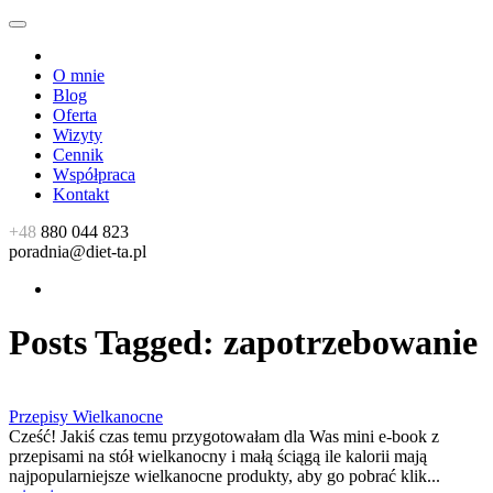
O mnie
Blog
Oferta
Wizyty
Cennik
Współpraca
Kontakt
+48
880 044 823
poradnia@diet-ta.pl
Posts Tagged:
zapotrzebowanie
Przepisy Wielkanocne
Cześć! Jakiś czas temu przygotowałam dla Was mini e-book z
przepisami na stół wielkanocny i małą ściągą ile kalorii mają
najpopularniejsze wielkanocne produkty, aby go pobrać klik...