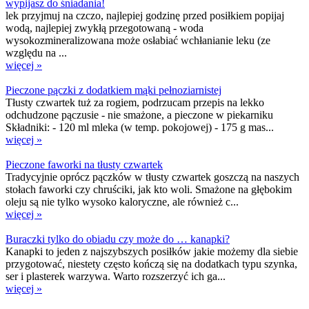
wypijasz do śniadania!
lek przyjmuj na czczo, najlepiej godzinę przed posiłkiem popijaj
wodą, najlepiej zwykłą przegotowaną - woda
wysokozmineralizowana może osłabiać wchłanianie leku (ze
względu na ...
więcej »
Pieczone pączki z dodatkiem mąki pełnoziarnistej
Tłusty czwartek tuż za rogiem, podrzucam przepis na lekko
odchudzone pączusie - nie smażone, a pieczone w piekarniku
Składniki: - 120 ml mleka (w temp. pokojowej) - 175 g mas...
więcej »
Pieczone faworki na tłusty czwartek
Tradycyjnie oprócz pączków w tłusty czwartek goszczą na naszych
stołach faworki czy chruściki, jak kto woli. Smażone na głębokim
oleju są nie tylko wysoko kaloryczne, ale również c...
więcej »
Buraczki tylko do obiadu czy może do … kanapki?
Kanapki to jeden z najszybszych posiłków jakie możemy dla siebie
przygotować, niestety często kończą się na dodatkach typu szynka,
ser i plasterek warzywa. Warto rozszerzyć ich ga...
więcej »