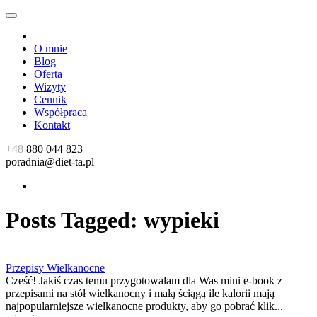
O mnie
Blog
Oferta
Wizyty
Cennik
Współpraca
Kontakt
+48
880 044 823
poradnia@diet-ta.pl
Posts Tagged:
wypieki
Przepisy Wielkanocne
Cześć! Jakiś czas temu przygotowałam dla Was mini e-book z
przepisami na stół wielkanocny i małą ściągą ile kalorii mają
najpopularniejsze wielkanocne produkty, aby go pobrać klik...