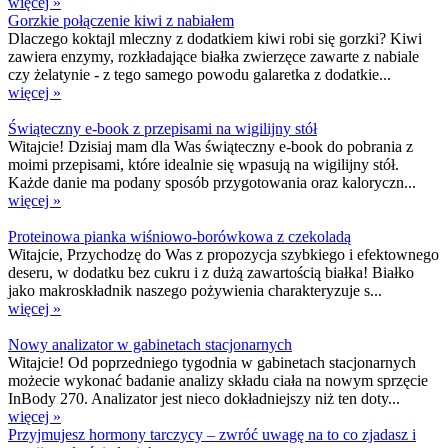
więcej »
Gorzkie połączenie kiwi z nabiałem
Dlaczego koktajl mleczny z dodatkiem kiwi robi się gorzki? Kiwi
zawiera enzymy, rozkładające białka zwierzęce zawarte z nabiale
czy żelatynie - z tego samego powodu galaretka z dodatkie...
więcej »
Świąteczny e-book z przepisami na wigilijny stół
Witajcie! Dzisiaj mam dla Was świąteczny e-book do pobrania z
moimi przepisami, które idealnie się wpasują na wigilijny stół.
Każde danie ma podany sposób przygotowania oraz kaloryczn...
więcej »
Proteinowa pianka wiśniowo-borówkowa z czekoladą
Witajcie, Przychodzę do Was z propozycja szybkiego i efektownego
deseru, w dodatku bez cukru i z dużą zawartością białka! Białko
jako makroskładnik naszego pożywienia charakteryzuje s...
więcej »
Nowy analizator w gabinetach stacjonarnych
Witajcie! Od poprzedniego tygodnia w gabinetach stacjonarnych
możecie wykonać badanie analizy składu ciała na nowym sprzęcie
InBody 270. Analizator jest nieco dokładniejszy niż ten doty...
więcej »
Przyjmujesz hormony tarczycy – zwróć uwagę na to co zjadasz i