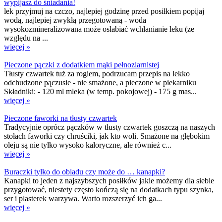
wypijasz do śniadania!
lek przyjmuj na czczo, najlepiej godzinę przed posiłkiem popijaj
wodą, najlepiej zwykłą przegotowaną - woda
wysokozmineralizowana może osłabiać wchłanianie leku (ze
względu na ...
więcej »
Pieczone pączki z dodatkiem mąki pełnoziarnistej
Tłusty czwartek tuż za rogiem, podrzucam przepis na lekko
odchudzone pączusie - nie smażone, a pieczone w piekarniku
Składniki: - 120 ml mleka (w temp. pokojowej) - 175 g mas...
więcej »
Pieczone faworki na tłusty czwartek
Tradycyjnie oprócz pączków w tłusty czwartek goszczą na naszych
stołach faworki czy chruściki, jak kto woli. Smażone na głębokim
oleju są nie tylko wysoko kaloryczne, ale również c...
więcej »
Buraczki tylko do obiadu czy może do … kanapki?
Kanapki to jeden z najszybszych posiłków jakie możemy dla siebie
przygotować, niestety często kończą się na dodatkach typu szynka,
ser i plasterek warzywa. Warto rozszerzyć ich ga...
więcej »