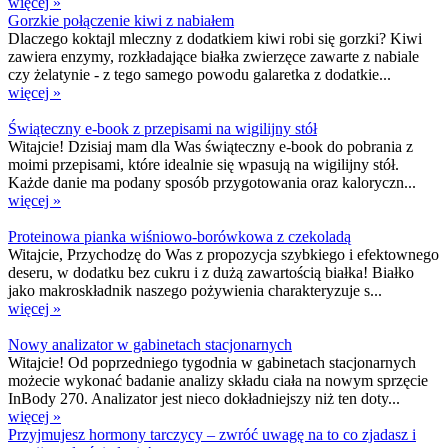
więcej »
Gorzkie połączenie kiwi z nabiałem
Dlaczego koktajl mleczny z dodatkiem kiwi robi się gorzki? Kiwi
zawiera enzymy, rozkładające białka zwierzęce zawarte z nabiale
czy żelatynie - z tego samego powodu galaretka z dodatkie...
więcej »
Świąteczny e-book z przepisami na wigilijny stół
Witajcie! Dzisiaj mam dla Was świąteczny e-book do pobrania z
moimi przepisami, które idealnie się wpasują na wigilijny stół.
Każde danie ma podany sposób przygotowania oraz kaloryczn...
więcej »
Proteinowa pianka wiśniowo-borówkowa z czekoladą
Witajcie, Przychodzę do Was z propozycja szybkiego i efektownego
deseru, w dodatku bez cukru i z dużą zawartością białka! Białko
jako makroskładnik naszego pożywienia charakteryzuje s...
więcej »
Nowy analizator w gabinetach stacjonarnych
Witajcie! Od poprzedniego tygodnia w gabinetach stacjonarnych
możecie wykonać badanie analizy składu ciała na nowym sprzęcie
InBody 270. Analizator jest nieco dokładniejszy niż ten doty...
więcej »
Przyjmujesz hormony tarczycy – zwróć uwagę na to co zjadasz i