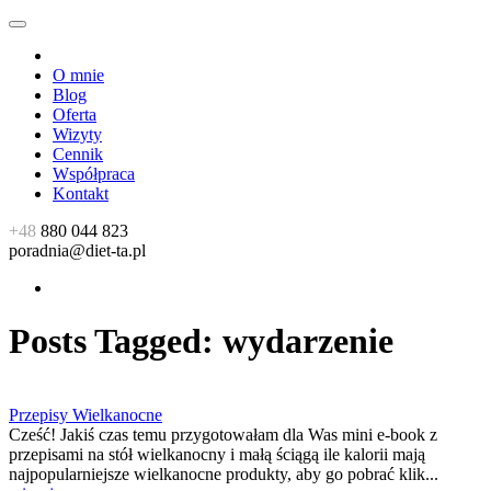
O mnie
Blog
Oferta
Wizyty
Cennik
Współpraca
Kontakt
+48
880 044 823
poradnia@diet-ta.pl
Posts Tagged:
wydarzenie
Przepisy Wielkanocne
Cześć! Jakiś czas temu przygotowałam dla Was mini e-book z
przepisami na stół wielkanocny i małą ściągą ile kalorii mają
najpopularniejsze wielkanocne produkty, aby go pobrać klik...