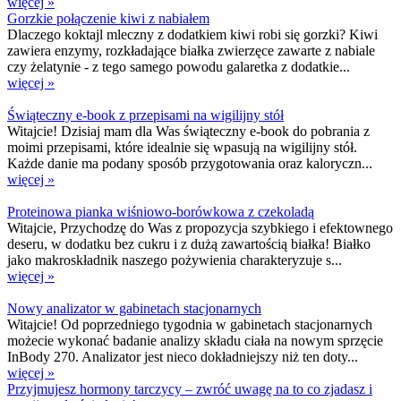
więcej »
Gorzkie połączenie kiwi z nabiałem
Dlaczego koktajl mleczny z dodatkiem kiwi robi się gorzki? Kiwi
zawiera enzymy, rozkładające białka zwierzęce zawarte z nabiale
czy żelatynie - z tego samego powodu galaretka z dodatkie...
więcej »
Świąteczny e-book z przepisami na wigilijny stół
Witajcie! Dzisiaj mam dla Was świąteczny e-book do pobrania z
moimi przepisami, które idealnie się wpasują na wigilijny stół.
Każde danie ma podany sposób przygotowania oraz kaloryczn...
więcej »
Proteinowa pianka wiśniowo-borówkowa z czekoladą
Witajcie, Przychodzę do Was z propozycja szybkiego i efektownego
deseru, w dodatku bez cukru i z dużą zawartością białka! Białko
jako makroskładnik naszego pożywienia charakteryzuje s...
więcej »
Nowy analizator w gabinetach stacjonarnych
Witajcie! Od poprzedniego tygodnia w gabinetach stacjonarnych
możecie wykonać badanie analizy składu ciała na nowym sprzęcie
InBody 270. Analizator jest nieco dokładniejszy niż ten doty...
więcej »
Przyjmujesz hormony tarczycy – zwróć uwagę na to co zjadasz i