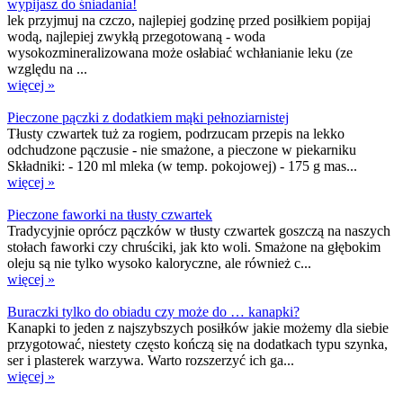
wypijasz do śniadania!
lek przyjmuj na czczo, najlepiej godzinę przed posiłkiem popijaj
wodą, najlepiej zwykłą przegotowaną - woda
wysokozmineralizowana może osłabiać wchłanianie leku (ze
względu na ...
więcej »
Pieczone pączki z dodatkiem mąki pełnoziarnistej
Tłusty czwartek tuż za rogiem, podrzucam przepis na lekko
odchudzone pączusie - nie smażone, a pieczone w piekarniku
Składniki: - 120 ml mleka (w temp. pokojowej) - 175 g mas...
więcej »
Pieczone faworki na tłusty czwartek
Tradycyjnie oprócz pączków w tłusty czwartek goszczą na naszych
stołach faworki czy chruściki, jak kto woli. Smażone na głębokim
oleju są nie tylko wysoko kaloryczne, ale również c...
więcej »
Buraczki tylko do obiadu czy może do … kanapki?
Kanapki to jeden z najszybszych posiłków jakie możemy dla siebie
przygotować, niestety często kończą się na dodatkach typu szynka,
ser i plasterek warzywa. Warto rozszerzyć ich ga...
więcej »