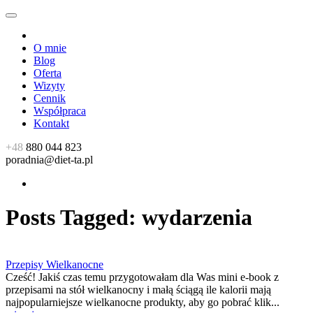
O mnie
Blog
Oferta
Wizyty
Cennik
Współpraca
Kontakt
+48
880 044 823
poradnia@diet-ta.pl
Posts Tagged:
wydarzenia
Przepisy Wielkanocne
Cześć! Jakiś czas temu przygotowałam dla Was mini e-book z
przepisami na stół wielkanocny i małą ściągą ile kalorii mają
najpopularniejsze wielkanocne produkty, aby go pobrać klik...