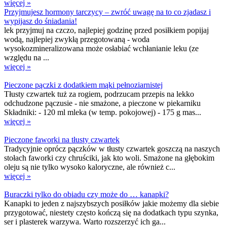
więcej »
Przyjmujesz hormony tarczycy – zwróć uwagę na to co zjadasz i
wypijasz do śniadania!
lek przyjmuj na czczo, najlepiej godzinę przed posiłkiem popijaj
wodą, najlepiej zwykłą przegotowaną - woda
wysokozmineralizowana może osłabiać wchłanianie leku (ze
względu na ...
więcej »
Pieczone pączki z dodatkiem mąki pełnoziarnistej
Tłusty czwartek tuż za rogiem, podrzucam przepis na lekko
odchudzone pączusie - nie smażone, a pieczone w piekarniku
Składniki: - 120 ml mleka (w temp. pokojowej) - 175 g mas...
więcej »
Pieczone faworki na tłusty czwartek
Tradycyjnie oprócz pączków w tłusty czwartek goszczą na naszych
stołach faworki czy chruściki, jak kto woli. Smażone na głębokim
oleju są nie tylko wysoko kaloryczne, ale również c...
więcej »
Buraczki tylko do obiadu czy może do … kanapki?
Kanapki to jeden z najszybszych posiłków jakie możemy dla siebie
przygotować, niestety często kończą się na dodatkach typu szynka,
ser i plasterek warzywa. Warto rozszerzyć ich ga...