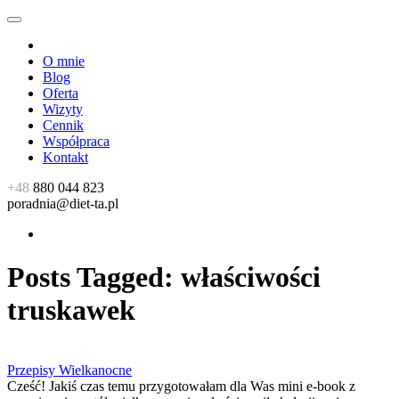
O mnie
Blog
Oferta
Wizyty
Cennik
Współpraca
Kontakt
+48
880 044 823
poradnia@diet-ta.pl
Posts Tagged:
właściwości
truskawek
Przepisy Wielkanocne
Cześć! Jakiś czas temu przygotowałam dla Was mini e-book z