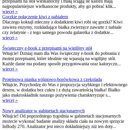
przepisami na stół wielkanocny i małą ściągą ile kalorii mają
najpopularniejsze wielkanocne produkty, aby go pobrać klik...
więcej »
Gorzkie połączenie kiwi z nabiałem
Dlaczego koktajl mleczny z dodatkiem kiwi robi się gorzki? Kiwi
zawiera enzymy, rozkładające białka zwierzęce zawarte z nabiale
czy żelatynie - z tego samego powodu galaretka z dodatkie...
więcej »
Świąteczny e-book z przepisami na wigilijny stół
Witajcie! Dzisiaj mam dla Was świąteczny e-book do pobrania z
moimi przepisami, które idealnie się wpasują na wigilijny stół.
Każde danie ma podany sposób przygotowania oraz kaloryczn...
więcej »
Proteinowa pianka wiśniowo-borówkowa z czekoladą
Witajcie, Przychodzę do Was z propozycja szybkiego i efektownego
deseru, w dodatku bez cukru i z dużą zawartością białka! Białko
jako makroskładnik naszego pożywienia charakteryzuje s...
więcej »
Nowy analizator w gabinetach stacjonarnych
Witajcie! Od poprzedniego tygodnia w gabinetach stacjonarnych
możecie wykonać badanie analizy składu ciała na nowym sprzęcie
InBody 270. Analizator jest nieco dokładniejszy niż ten doty...