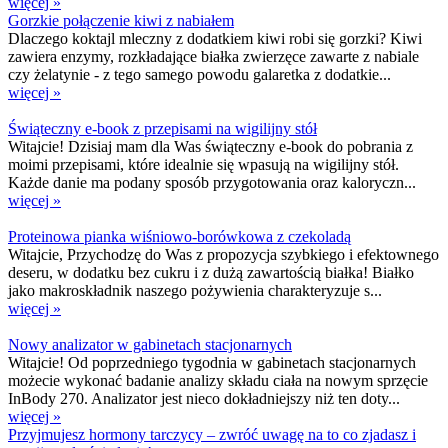
więcej »
Gorzkie połączenie kiwi z nabiałem
Dlaczego koktajl mleczny z dodatkiem kiwi robi się gorzki? Kiwi
zawiera enzymy, rozkładające białka zwierzęce zawarte z nabiale
czy żelatynie - z tego samego powodu galaretka z dodatkie...
więcej »
Świąteczny e-book z przepisami na wigilijny stół
Witajcie! Dzisiaj mam dla Was świąteczny e-book do pobrania z
moimi przepisami, które idealnie się wpasują na wigilijny stół.
Każde danie ma podany sposób przygotowania oraz kaloryczn...
więcej »
Proteinowa pianka wiśniowo-borówkowa z czekoladą
Witajcie, Przychodzę do Was z propozycja szybkiego i efektownego
deseru, w dodatku bez cukru i z dużą zawartością białka! Białko
jako makroskładnik naszego pożywienia charakteryzuje s...
więcej »
Nowy analizator w gabinetach stacjonarnych
Witajcie! Od poprzedniego tygodnia w gabinetach stacjonarnych
możecie wykonać badanie analizy składu ciała na nowym sprzęcie
InBody 270. Analizator jest nieco dokładniejszy niż ten doty...
więcej »
Przyjmujesz hormony tarczycy – zwróć uwagę na to co zjadasz i