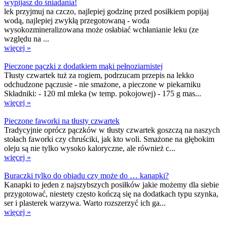
wypijasz do śniadania!
lek przyjmuj na czczo, najlepiej godzinę przed posiłkiem popijaj
wodą, najlepiej zwykłą przegotowaną - woda
wysokozmineralizowana może osłabiać wchłanianie leku (ze
względu na ...
więcej »
Pieczone pączki z dodatkiem mąki pełnoziarnistej
Tłusty czwartek tuż za rogiem, podrzucam przepis na lekko
odchudzone pączusie - nie smażone, a pieczone w piekarniku
Składniki: - 120 ml mleka (w temp. pokojowej) - 175 g mas...
więcej »
Pieczone faworki na tłusty czwartek
Tradycyjnie oprócz pączków w tłusty czwartek goszczą na naszych
stołach faworki czy chruściki, jak kto woli. Smażone na głębokim
oleju są nie tylko wysoko kaloryczne, ale również c...
więcej »
Buraczki tylko do obiadu czy może do … kanapki?
Kanapki to jeden z najszybszych posiłków jakie możemy dla siebie
przygotować, niestety często kończą się na dodatkach typu szynka,
ser i plasterek warzywa. Warto rozszerzyć ich ga...
więcej »