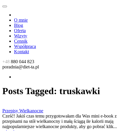
O mnie
Blog
Oferta
Wizyty
Cennik
Współpraca
Kontakt
+48
880 044 823
poradnia@diet-ta.pl
Posts Tagged:
truskawki
Przepisy Wielkanocne
Cześć! Jakiś czas temu przygotowałam dla Was mini e-book z
przepisami na stół wielkanocny i małą ściągą ile kalorii mają
najpopularniejsze wielkanocne produkty, aby go pobrać klik...