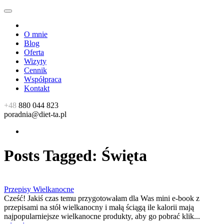
O mnie
Blog
Oferta
Wizyty
Cennik
Współpraca
Kontakt
+48
880 044 823
poradnia@diet-ta.pl
Posts Tagged:
Święta
Przepisy Wielkanocne
Cześć! Jakiś czas temu przygotowałam dla Was mini e-book z
przepisami na stół wielkanocny i małą ściągą ile kalorii mają
najpopularniejsze wielkanocne produkty, aby go pobrać klik...