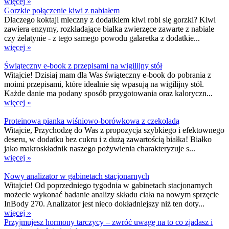
więcej »
Gorzkie połączenie kiwi z nabiałem
Dlaczego koktajl mleczny z dodatkiem kiwi robi się gorzki? Kiwi
zawiera enzymy, rozkładające białka zwierzęce zawarte z nabiale
czy żelatynie - z tego samego powodu galaretka z dodatkie...
więcej »
Świąteczny e-book z przepisami na wigilijny stół
Witajcie! Dzisiaj mam dla Was świąteczny e-book do pobrania z
moimi przepisami, które idealnie się wpasują na wigilijny stół.
Każde danie ma podany sposób przygotowania oraz kaloryczn...
więcej »
Proteinowa pianka wiśniowo-borówkowa z czekoladą
Witajcie, Przychodzę do Was z propozycja szybkiego i efektownego
deseru, w dodatku bez cukru i z dużą zawartością białka! Białko
jako makroskładnik naszego pożywienia charakteryzuje s...
więcej »
Nowy analizator w gabinetach stacjonarnych
Witajcie! Od poprzedniego tygodnia w gabinetach stacjonarnych
możecie wykonać badanie analizy składu ciała na nowym sprzęcie
InBody 270. Analizator jest nieco dokładniejszy niż ten doty...
więcej »
Przyjmujesz hormony tarczycy – zwróć uwagę na to co zjadasz i