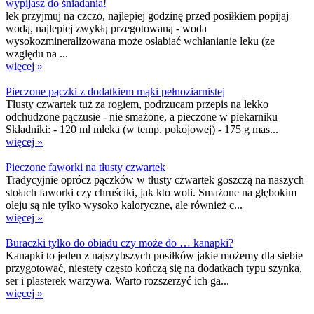
wypijasz do śniadania!
lek przyjmuj na czczo, najlepiej godzinę przed posiłkiem popijaj
wodą, najlepiej zwykłą przegotowaną - woda
wysokozmineralizowana może osłabiać wchłanianie leku (ze
względu na ...
więcej »
Pieczone pączki z dodatkiem mąki pełnoziarnistej
Tłusty czwartek tuż za rogiem, podrzucam przepis na lekko
odchudzone pączusie - nie smażone, a pieczone w piekarniku
Składniki: - 120 ml mleka (w temp. pokojowej) - 175 g mas...
więcej »
Pieczone faworki na tłusty czwartek
Tradycyjnie oprócz pączków w tłusty czwartek goszczą na naszych
stołach faworki czy chruściki, jak kto woli. Smażone na głębokim
oleju są nie tylko wysoko kaloryczne, ale również c...
więcej »
Buraczki tylko do obiadu czy może do … kanapki?
Kanapki to jeden z najszybszych posiłków jakie możemy dla siebie
przygotować, niestety często kończą się na dodatkach typu szynka,
ser i plasterek warzywa. Warto rozszerzyć ich ga...
więcej »