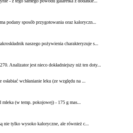
ynie - z tego samego powodu galaretka z dodatkie...
e ma podany sposób przygotowania oraz kaloryczn...
akroskładnik naszego pożywienia charakteryzuje s...
. Analizator jest nieco dokładniejszy niż ten doty...
osłabiać wchłanianie leku (ze względu na ...
l mleka (w temp. pokojowej) - 175 g mas...
ą nie tylko wysoko kaloryczne, ale również c...