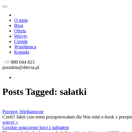
O mnie
Blog
Oferta
Wizyty
Cennik
Współpraca
Kontakt
+48
880 044 823
poradnia@diet-ta.pl
Posts Tagged:
sałatki
Przepisy Wielkanocne
Cześć! Jakiś czas temu przygotowałam dla Was mini e-book z przepisam
więcej »
Gorzkie połączenie kiwi z nabiałem