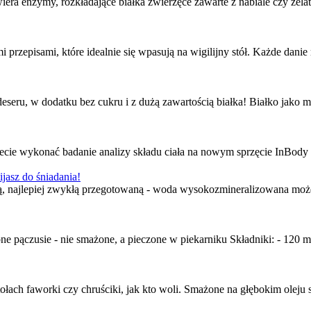
era enzymy, rozkładające białka zwierzęce zawarte z nabiale czy żelat
 przepisami, które idealnie się wpasują na wigilijny stół. Każde dani
seru, w dodatku bez cukru i z dużą zawartością białka! Białko jako m
ie wykonać badanie analizy składu ciała na nowym sprzęcie InBody 270
jasz do śniadania!
odą, najlepiej zwykłą przegotowaną - woda wysokozmineralizowana może 
e pączusie - nie smażone, a pieczone w piekarniku Składniki: - 120 m
łach faworki czy chruściki, jak kto woli. Smażone na głębokim oleju s