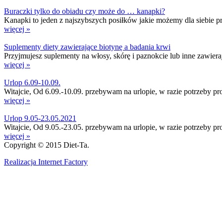
Buraczki tylko do obiadu czy może do … kanapki?
Kanapki to jeden z najszybszych posiłków jakie możemy dla siebie prz
więcej »
Suplementy diety zawierające biotynę a badania krwi
Przyjmujesz suplementy na włosy, skórę i paznokcie lub inne zawier
więcej »
Urlop 6.09-10.09.
Witajcie, Od 6.09.-10.09. przebywam na urlopie, w razie potrzeby p
więcej »
Urlop 9.05-23.05.2021
Witajcie, Od 9.05.-23.05. przebywam na urlopie, w razie potrzeby p
więcej »
Copyright © 2015 Diet-Ta.
Realizacja Internet Factory