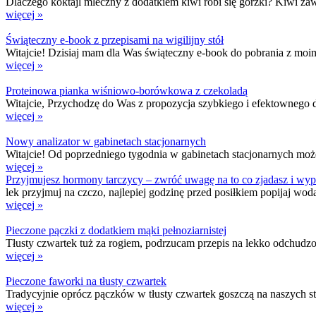
Dlaczego koktajl mleczny z dodatkiem kiwi robi się gorzki? Kiwi zawi
więcej »
Świąteczny e-book z przepisami na wigilijny stół
Witajcie! Dzisiaj mam dla Was świąteczny e-book do pobrania z moimi
więcej »
Proteinowa pianka wiśniowo-borówkowa z czekoladą
Witajcie, Przychodzę do Was z propozycja szybkiego i efektownego de
więcej »
Nowy analizator w gabinetach stacjonarnych
Witajcie! Od poprzedniego tygodnia w gabinetach stacjonarnych możec
więcej »
Przyjmujesz hormony tarczycy – zwróć uwagę na to co zjadasz i wypi
lek przyjmuj na czczo, najlepiej godzinę przed posiłkiem popijaj w
więcej »
Pieczone pączki z dodatkiem mąki pełnoziarnistej
Tłusty czwartek tuż za rogiem, podrzucam przepis na lekko odchudzon
więcej »
Pieczone faworki na tłusty czwartek
Tradycyjnie oprócz pączków w tłusty czwartek goszczą na naszych sto
więcej »