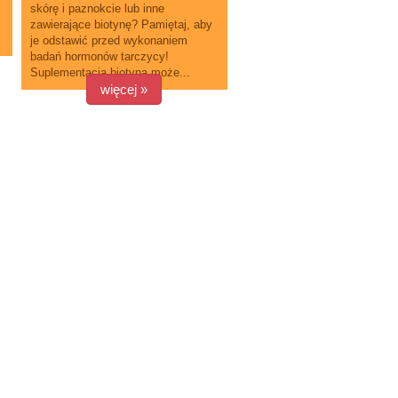
skórę i paznokcie lub inne
zawierające biotynę? Pamiętaj, aby
je odstawić przed wykonaniem
badań hormonów tarczycy!
Suplementacja biotyną może...
więcej »