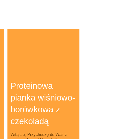
Proteinowa
pianka wiśniowo-
borówkowa z
czekoladą
Witajcie, Przychodzę do Was z