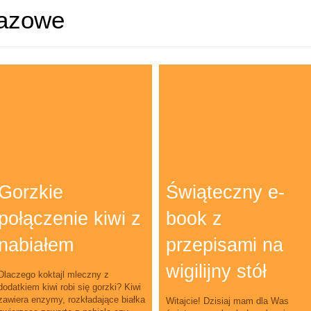
azowe
Gorzkie
Świąteczny e-
połączenie kiwi z
book z
nabiałem
przepisami na
wigilijny stół
Dlaczego koktajl mleczny z
dodatkiem kiwi robi się gorzki? Kiwi
zawiera enzymy, rozkładające białka
Witajcie! Dzisiaj mam dla Was