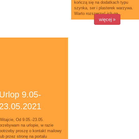
kończą się na dodatkach typu
szynka, ser i plasterek warzywa.
Warto rozszerzyć ich ga...
więcej »
Urlop 9.05-
23.05.2021
Witajcie, Od 9.05.-23.05.
przebywam na urlopie, w razie
potrzeby proszę o kontakt mailowy
lub przez stronę na portalu