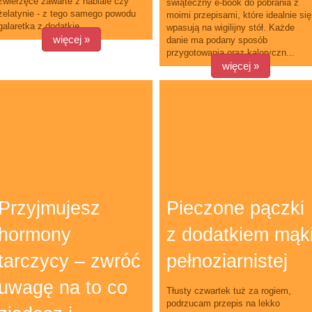
zwierzęce zawarte z nabiale czy
świąteczny e-book do pobrania z
żelatynie - z tego samego powodu
moimi przepisami, które idealnie się
galaretka z dodatkie...
wpasują na wigilijny stół. Każde
więcej »
danie ma podany sposób
przygotowania oraz kaloryczn...
więcej »
Przyjmujesz
Pieczone pączki
hormony
z dodatkiem mąk
tarczycy – zwróć
pełnoziarnistej
uwagę na to co
Tłusty czwartek tuż za rogiem,
podrzucam przepis na lekko