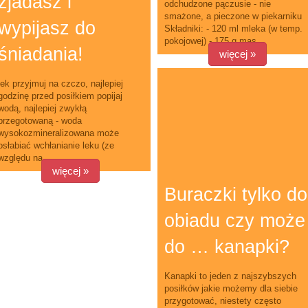
zjadasz i
odchudzone pączusie - nie
smażone, a pieczone w piekarniku
wypijasz do
Składniki: - 120 ml mleka (w temp.
pokojowej) - 175 g mas...
śniadania!
więcej »
lek przyjmuj na czczo, najlepiej
godzinę przed posiłkiem popijaj
wodą, najlepiej zwykłą
przegotowaną - woda
wysokozmineralizowana może
osłabiać wchłanianie leku (ze
względu na ...
więcej »
Buraczki tylko do
obiadu czy może
do … kanapki?
Kanapki to jeden z najszybszych
posiłków jakie możemy dla siebie
przygotować, niestety często