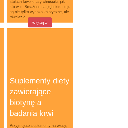
stołach faworki czy chruściki, jak
kto woli. Smażone na głębokim oleju
są nie tylko wysoko kaloryczne, ale
również c...
więcej »
Suplementy diety
zawierające
biotynę a
badania krwi
Przyjmujesz suplementy na włosy,