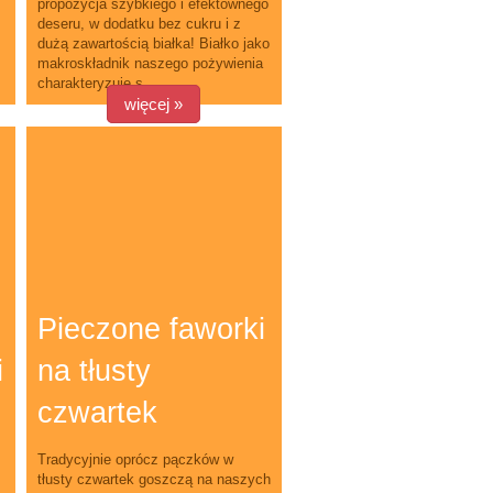
propozycja szybkiego i efektownego
deseru, w dodatku bez cukru i z
dużą zawartością białka! Białko jako
makroskładnik naszego pożywienia
charakteryzuje s...
więcej »
Pieczone faworki
i
na tłusty
czwartek
Tradycyjnie oprócz pączków w
tłusty czwartek goszczą na naszych