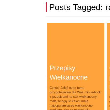
Posts Tagged:
r
Przepisy
Wielkanocne
Cześć! Jakiś czas temu
przygotowałam dla Was mini e-book
z przepisami na stół wielkanocny i
małą ściągą ile kalorii mają
najpopularniejsze wielkanocne
produkty, aby go pobrać klik...