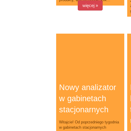
więcej »
Nowy analizator
w gabinetach
stacjonarnych
Witajcie! Od poprzedniego tygodnia
w gabinetach stacjonarnych