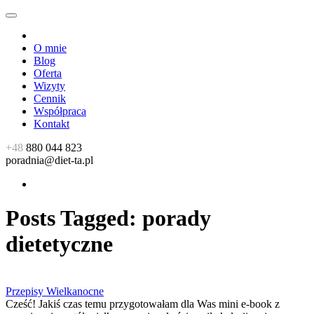
O mnie
Blog
Oferta
Wizyty
Cennik
Współpraca
Kontakt
+48
880 044 823
poradnia@diet-ta.pl
Posts Tagged:
porady
dietetyczne
Przepisy Wielkanocne
Cześć! Jakiś czas temu przygotowałam dla Was mini e-book z