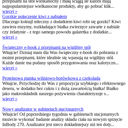
przepisami na stół wielkanocny i małą ściągą ile kalorii mają
najpopularniejsze wielkanocne produkty, aby go pobrać klik...
więcej »
Gorzkie połączenie kiwi z nabiałem
Dlaczego koktajl mleczny z dodatkiem kiwi robi się gorzki? Kiwi
zawiera enzymy, rozkładające białka zwierzęce zawarte z nabiale
czy żelatynie - z tego samego powodu galaretka z dodatkie...
więcej »
Świąteczny e-book z przepisami na wigilijny stół
Witajcie! Dzisiaj mam dla Was świąteczny e-book do pobrania z
moimi przepisami, które idealnie się wpasują na wigilijny stół.
Każde danie ma podany sposób przygotowania oraz kaloryczn...
więcej »
Proteinowa pianka wiśniowo-borówkowa z czekoladą
Witajcie, Przychodzę do Was z propozycja szybkiego i efektownego
deseru, w dodatku bez cukru i z dużą zawartością białka! Białko
jako makroskładnik naszego pożywienia charakteryzuje s...
więcej »
Nowy analizator w gabinetach stacjonarnych
Witajcie! Od poprzedniego tygodnia w gabinetach stacjonarnych
możecie wykonać badanie analizy składu ciała na nowym sprzęcie
InBody 270. Analizator jest nieco dokładniejszy niż ten doty...