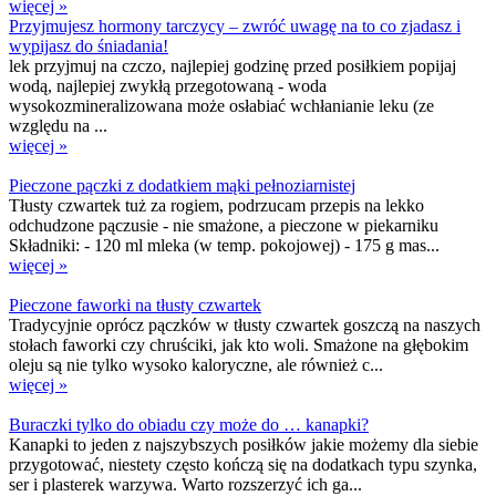
więcej »
Przyjmujesz hormony tarczycy – zwróć uwagę na to co zjadasz i
wypijasz do śniadania!
lek przyjmuj na czczo, najlepiej godzinę przed posiłkiem popijaj
wodą, najlepiej zwykłą przegotowaną - woda
wysokozmineralizowana może osłabiać wchłanianie leku (ze
względu na ...
więcej »
Pieczone pączki z dodatkiem mąki pełnoziarnistej
Tłusty czwartek tuż za rogiem, podrzucam przepis na lekko
odchudzone pączusie - nie smażone, a pieczone w piekarniku
Składniki: - 120 ml mleka (w temp. pokojowej) - 175 g mas...
więcej »
Pieczone faworki na tłusty czwartek
Tradycyjnie oprócz pączków w tłusty czwartek goszczą na naszych
stołach faworki czy chruściki, jak kto woli. Smażone na głębokim
oleju są nie tylko wysoko kaloryczne, ale również c...
więcej »
Buraczki tylko do obiadu czy może do … kanapki?
Kanapki to jeden z najszybszych posiłków jakie możemy dla siebie
przygotować, niestety często kończą się na dodatkach typu szynka,
ser i plasterek warzywa. Warto rozszerzyć ich ga...