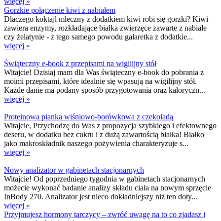
więcej »
Gorzkie połączenie kiwi z nabiałem
Dlaczego koktajl mleczny z dodatkiem kiwi robi się gorzki? Kiwi
zawiera enzymy, rozkładające białka zwierzęce zawarte z nabiale
czy żelatynie - z tego samego powodu galaretka z dodatkie...
więcej »
Świąteczny e-book z przepisami na wigilijny stół
Witajcie! Dzisiaj mam dla Was świąteczny e-book do pobrania z
moimi przepisami, które idealnie się wpasują na wigilijny stół.
Każde danie ma podany sposób przygotowania oraz kaloryczn...
więcej »
Proteinowa pianka wiśniowo-borówkowa z czekoladą
Witajcie, Przychodzę do Was z propozycja szybkiego i efektownego
deseru, w dodatku bez cukru i z dużą zawartością białka! Białko
jako makroskładnik naszego pożywienia charakteryzuje s...
więcej »
Nowy analizator w gabinetach stacjonarnych
Witajcie! Od poprzedniego tygodnia w gabinetach stacjonarnych
możecie wykonać badanie analizy składu ciała na nowym sprzęcie
InBody 270. Analizator jest nieco dokładniejszy niż ten doty...
więcej »
Przyjmujesz hormony tarczycy – zwróć uwagę na to co zjadasz i