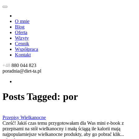
O mnie
Blog
Oferta
Wizyty
Cennik
Współpraca
Kontakt
+48
880 044 823
poradnia@diet-ta.pl
Posts Tagged:
por
Przepisy Wielkanocne
Cześć! Jakiś czas temu przygotowałam dla Was mini e-book z
przepisami na stół wielkanocny i małą ściągą ile kalorii mają
najpopularniejsze wielkanocne produkty, aby go pobrać klik...