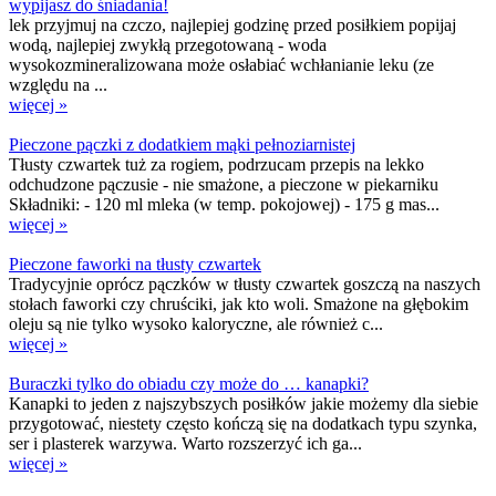
wypijasz do śniadania!
lek przyjmuj na czczo, najlepiej godzinę przed posiłkiem popijaj
wodą, najlepiej zwykłą przegotowaną - woda
wysokozmineralizowana może osłabiać wchłanianie leku (ze
względu na ...
więcej »
Pieczone pączki z dodatkiem mąki pełnoziarnistej
Tłusty czwartek tuż za rogiem, podrzucam przepis na lekko
odchudzone pączusie - nie smażone, a pieczone w piekarniku
Składniki: - 120 ml mleka (w temp. pokojowej) - 175 g mas...
więcej »
Pieczone faworki na tłusty czwartek
Tradycyjnie oprócz pączków w tłusty czwartek goszczą na naszych
stołach faworki czy chruściki, jak kto woli. Smażone na głębokim
oleju są nie tylko wysoko kaloryczne, ale również c...
więcej »
Buraczki tylko do obiadu czy może do … kanapki?
Kanapki to jeden z najszybszych posiłków jakie możemy dla siebie
przygotować, niestety często kończą się na dodatkach typu szynka,
ser i plasterek warzywa. Warto rozszerzyć ich ga...
więcej »