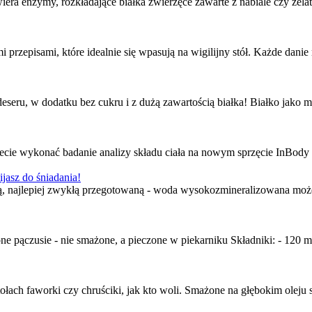
era enzymy, rozkładające białka zwierzęce zawarte z nabiale czy żelat
 przepisami, które idealnie się wpasują na wigilijny stół. Każde dani
seru, w dodatku bez cukru i z dużą zawartością białka! Białko jako m
ie wykonać badanie analizy składu ciała na nowym sprzęcie InBody 270
jasz do śniadania!
odą, najlepiej zwykłą przegotowaną - woda wysokozmineralizowana może 
e pączusie - nie smażone, a pieczone w piekarniku Składniki: - 120 m
łach faworki czy chruściki, jak kto woli. Smażone na głębokim oleju s