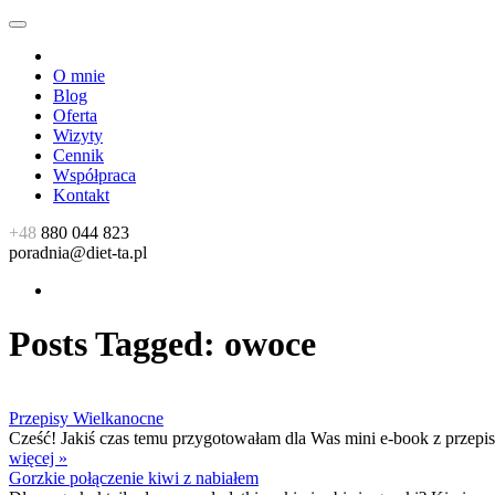
O mnie
Blog
Oferta
Wizyty
Cennik
Współpraca
Kontakt
+48
880 044 823
poradnia@diet-ta.pl
Posts Tagged:
owoce
Przepisy Wielkanocne
Cześć! Jakiś czas temu przygotowałam dla Was mini e-book z przepisam
więcej »
Gorzkie połączenie kiwi z nabiałem