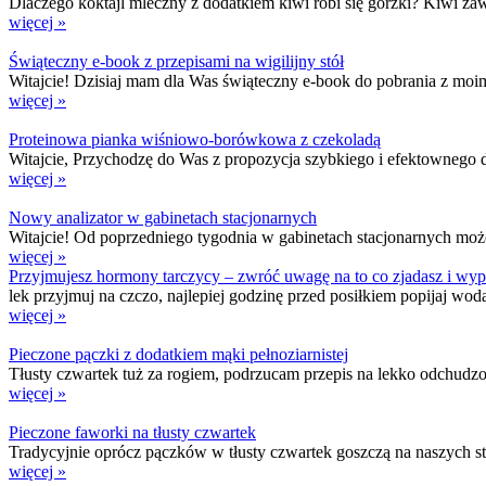
Dlaczego koktajl mleczny z dodatkiem kiwi robi się gorzki? Kiwi zawi
więcej »
Świąteczny e-book z przepisami na wigilijny stół
Witajcie! Dzisiaj mam dla Was świąteczny e-book do pobrania z moimi
więcej »
Proteinowa pianka wiśniowo-borówkowa z czekoladą
Witajcie, Przychodzę do Was z propozycja szybkiego i efektownego de
więcej »
Nowy analizator w gabinetach stacjonarnych
Witajcie! Od poprzedniego tygodnia w gabinetach stacjonarnych możec
więcej »
Przyjmujesz hormony tarczycy – zwróć uwagę na to co zjadasz i wypi
lek przyjmuj na czczo, najlepiej godzinę przed posiłkiem popijaj w
więcej »
Pieczone pączki z dodatkiem mąki pełnoziarnistej
Tłusty czwartek tuż za rogiem, podrzucam przepis na lekko odchudzon
więcej »
Pieczone faworki na tłusty czwartek
Tradycyjnie oprócz pączków w tłusty czwartek goszczą na naszych sto
więcej »