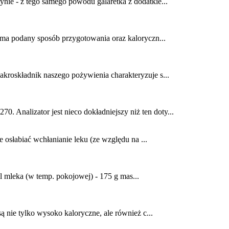
ynie - z tego samego powodu galaretka z dodatkie...
e ma podany sposób przygotowania oraz kaloryczn...
akroskładnik naszego pożywienia charakteryzuje s...
. Analizator jest nieco dokładniejszy niż ten doty...
osłabiać wchłanianie leku (ze względu na ...
l mleka (w temp. pokojowej) - 175 g mas...
ą nie tylko wysoko kaloryczne, ale również c...