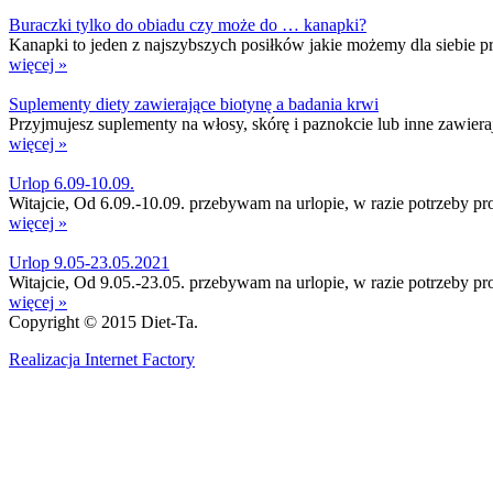
Buraczki tylko do obiadu czy może do … kanapki?
Kanapki to jeden z najszybszych posiłków jakie możemy dla siebie prz
więcej »
Suplementy diety zawierające biotynę a badania krwi
Przyjmujesz suplementy na włosy, skórę i paznokcie lub inne zawier
więcej »
Urlop 6.09-10.09.
Witajcie, Od 6.09.-10.09. przebywam na urlopie, w razie potrzeby p
więcej »
Urlop 9.05-23.05.2021
Witajcie, Od 9.05.-23.05. przebywam na urlopie, w razie potrzeby p
więcej »
Copyright © 2015 Diet-Ta.
Realizacja Internet Factory