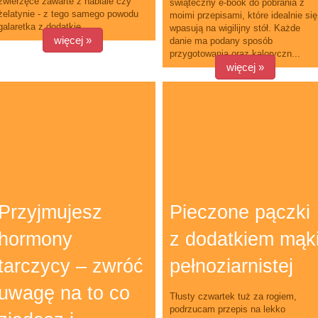
zwierzęce zawarte z nabiale czy
świąteczny e-book do pobrania z
żelatynie - z tego samego powodu
moimi przepisami, które idealnie się
galaretka z dodatkie...
wpasują na wigilijny stół. Każde
więcej »
danie ma podany sposób
przygotowania oraz kaloryczn...
więcej »
Przyjmujesz
Pieczone pączki
hormony
z dodatkiem mąk
tarczycy – zwróć
pełnoziarnistej
uwagę na to co
Tłusty czwartek tuż za rogiem,
podrzucam przepis na lekko