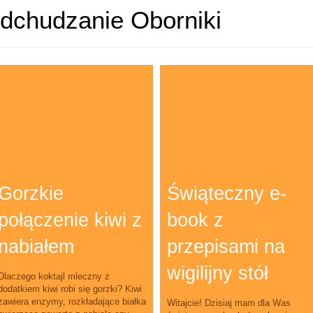
dchudzanie Oborniki
Gorzkie
Świąteczny e-
połączenie kiwi z
book z
nabiałem
przepisami na
wigilijny stół
Dlaczego koktajl mleczny z
dodatkiem kiwi robi się gorzki? Kiwi
zawiera enzymy, rozkładające białka
Witajcie! Dzisiaj mam dla Was