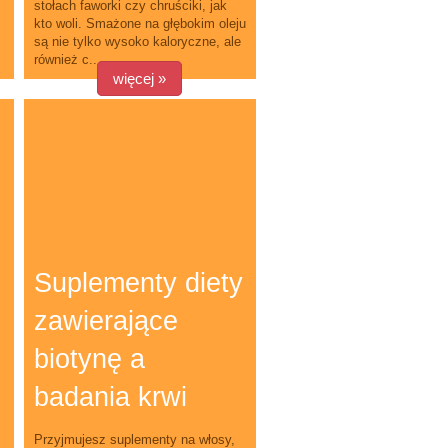
stołach faworki czy chruściki, jak
kto woli. Smażone na głębokim oleju
są nie tylko wysoko kaloryczne, ale
również c...
więcej »
Suplementy diety
zawierające
biotynę a
badania krwi
Przyjmujesz suplementy na włosy,