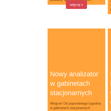
więcej »
Nowy analizator
w gabinetach
stacjonarnych
Witajcie! Od poprzedniego tygodnia
w gabinetach stacjonarnych