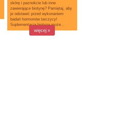
skórę i paznokcie lub inne
zawierające biotynę? Pamiętaj, aby
je odstawić przed wykonaniem
badań hormonów tarczycy!
Suplementacja biotyną może...
więcej »