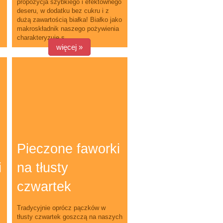
propozycja szybkiego i efektownego
deseru, w dodatku bez cukru i z
dużą zawartością białka! Białko jako
makroskładnik naszego pożywienia
charakteryzuje s...
więcej »
Pieczone faworki
i
na tłusty
czwartek
Tradycyjnie oprócz pączków w
tłusty czwartek goszczą na naszych