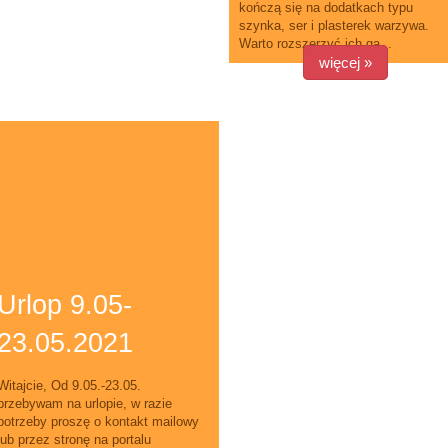
kończą się na dodatkach typu
szynka, ser i plasterek warzywa.
Warto rozszerzyć ich ga...
więcej »
Urlop 9.05-
23.05.2021
Witajcie, Od 9.05.-23.05.
przebywam na urlopie, w razie
potrzeby proszę o kontakt mailowy
lub przez stronę na portalu