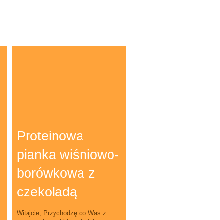
Proteinowa
pianka wiśniowo-
borówkowa z
czekoladą
Witajcie, Przychodzę do Was z