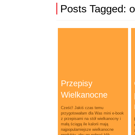
Posts Tagged:
o
Przepisy
Wielkanocne
Cześć! Jakiś czas temu
przygotowałam dla Was mini e-book
z przepisami na stół wielkanocny i
małą ściągą ile kalorii mają
najpopularniejsze wielkanocne
produkty, aby go pobrać klik...