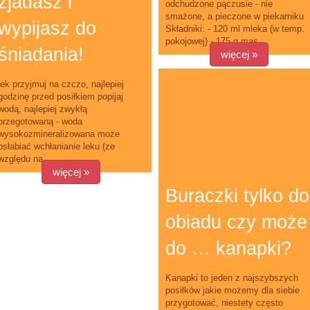
zjadasz i
odchudzone pączusie - nie
smażone, a pieczone w piekarniku
wypijasz do
Składniki: - 120 ml mleka (w temp.
pokojowej) - 175 g mas...
śniadania!
więcej »
lek przyjmuj na czczo, najlepiej
godzinę przed posiłkiem popijaj
wodą, najlepiej zwykłą
przegotowaną - woda
wysokozmineralizowana może
osłabiać wchłanianie leku (ze
względu na ...
więcej »
Buraczki tylko do
obiadu czy może
do … kanapki?
Kanapki to jeden z najszybszych
posiłków jakie możemy dla siebie
przygotować, niestety często