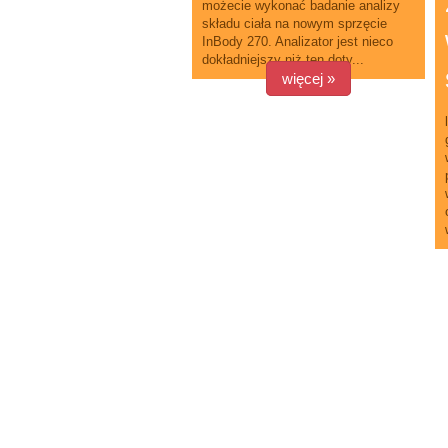
możecie wykonać badanie analizy
składu ciała na nowym sprzęcie
InBody 270. Analizator jest nieco
dokładniejszy niż ten doty...
więcej »