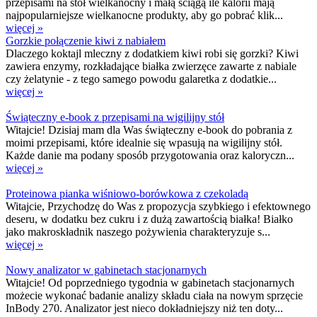
przepisami na stół wielkanocny i małą ściągą ile kalorii mają
najpopularniejsze wielkanocne produkty, aby go pobrać klik...
więcej »
Gorzkie połączenie kiwi z nabiałem
Dlaczego koktajl mleczny z dodatkiem kiwi robi się gorzki? Kiwi
zawiera enzymy, rozkładające białka zwierzęce zawarte z nabiale
czy żelatynie - z tego samego powodu galaretka z dodatkie...
więcej »
Świąteczny e-book z przepisami na wigilijny stół
Witajcie! Dzisiaj mam dla Was świąteczny e-book do pobrania z
moimi przepisami, które idealnie się wpasują na wigilijny stół.
Każde danie ma podany sposób przygotowania oraz kaloryczn...
więcej »
Proteinowa pianka wiśniowo-borówkowa z czekoladą
Witajcie, Przychodzę do Was z propozycja szybkiego i efektownego
deseru, w dodatku bez cukru i z dużą zawartością białka! Białko
jako makroskładnik naszego pożywienia charakteryzuje s...
więcej »
Nowy analizator w gabinetach stacjonarnych
Witajcie! Od poprzedniego tygodnia w gabinetach stacjonarnych
możecie wykonać badanie analizy składu ciała na nowym sprzęcie
InBody 270. Analizator jest nieco dokładniejszy niż ten doty...