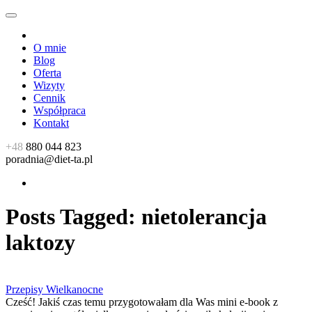
O mnie
Blog
Oferta
Wizyty
Cennik
Współpraca
Kontakt
+48
880 044 823
poradnia@diet-ta.pl
Posts Tagged:
nietolerancja
laktozy
Przepisy Wielkanocne
Cześć! Jakiś czas temu przygotowałam dla Was mini e-book z