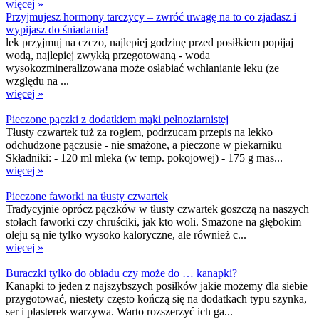
więcej »
Przyjmujesz hormony tarczycy – zwróć uwagę na to co zjadasz i
wypijasz do śniadania!
lek przyjmuj na czczo, najlepiej godzinę przed posiłkiem popijaj
wodą, najlepiej zwykłą przegotowaną - woda
wysokozmineralizowana może osłabiać wchłanianie leku (ze
względu na ...
więcej »
Pieczone pączki z dodatkiem mąki pełnoziarnistej
Tłusty czwartek tuż za rogiem, podrzucam przepis na lekko
odchudzone pączusie - nie smażone, a pieczone w piekarniku
Składniki: - 120 ml mleka (w temp. pokojowej) - 175 g mas...
więcej »
Pieczone faworki na tłusty czwartek
Tradycyjnie oprócz pączków w tłusty czwartek goszczą na naszych
stołach faworki czy chruściki, jak kto woli. Smażone na głębokim
oleju są nie tylko wysoko kaloryczne, ale również c...
więcej »
Buraczki tylko do obiadu czy może do … kanapki?
Kanapki to jeden z najszybszych posiłków jakie możemy dla siebie
przygotować, niestety często kończą się na dodatkach typu szynka,
ser i plasterek warzywa. Warto rozszerzyć ich ga...