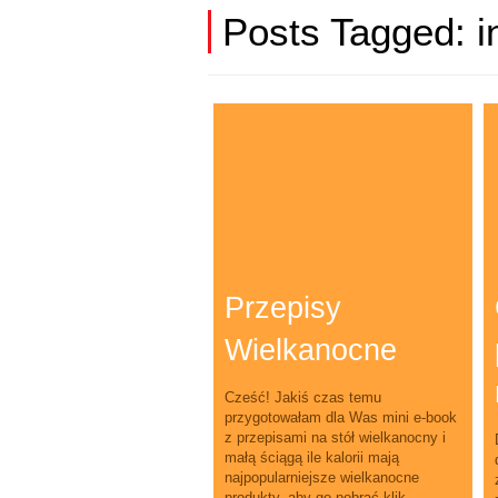
Posts Tagged:
i
Przepisy
Wielkanocne
Cześć! Jakiś czas temu
przygotowałam dla Was mini e-book
z przepisami na stół wielkanocny i
małą ściągą ile kalorii mają
najpopularniejsze wielkanocne
produkty, aby go pobrać klik...