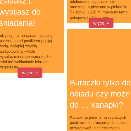
zjadasz i
odchudzone pączusie - nie
smażone, a pieczone w piekarniku
wypijasz do
Składniki: - 120 ml mleka (w temp.
pokojowej) - 175 g mas...
śniadania!
więcej »
lek przyjmuj na czczo, najlepiej
godzinę przed posiłkiem popijaj
wodą, najlepiej zwykłą
przegotowaną - woda
wysokozmineralizowana może
osłabiać wchłanianie leku (ze
względu na ...
więcej »
Buraczki tylko do
obiadu czy może
do … kanapki?
Kanapki to jeden z najszybszych
posiłków jakie możemy dla siebie
przygotować, niestety często