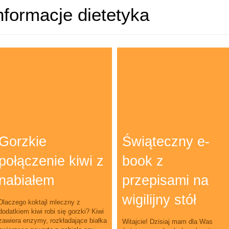
nformacje dietetyka
Gorzkie
Świąteczny e-
połączenie kiwi z
book z
nabiałem
przepisami na
wigilijny stół
Dlaczego koktajl mleczny z
dodatkiem kiwi robi się gorzki? Kiwi
zawiera enzymy, rozkładające białka
Witajcie! Dzisiaj mam dla Was