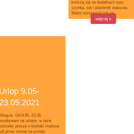
kończą się na dodatkach typu
szynka, ser i plasterek warzywa.
Warto rozszerzyć ich ga...
więcej »
Urlop 9.05-
23.05.2021
Witajcie, Od 9.05.-23.05.
przebywam na urlopie, w razie
potrzeby proszę o kontakt mailowy
lub przez stronę na portalu