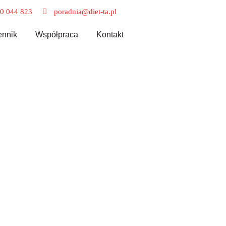
0 044 823
poradnia@diet-ta.pl
nnik
Współpraca
Kontakt