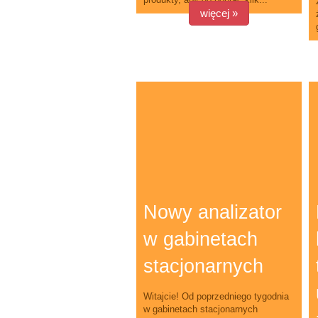
więcej »
Nowy analizator
w gabinetach
stacjonarnych
Witajcie! Od poprzedniego tygodnia
w gabinetach stacjonarnych