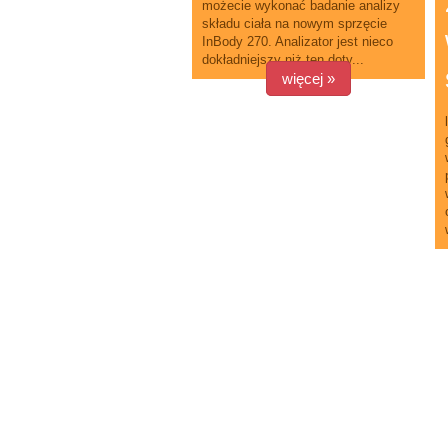
możecie wykonać badanie analizy
składu ciała na nowym sprzęcie
InBody 270. Analizator jest nieco
dokładniejszy niż ten doty...
więcej »