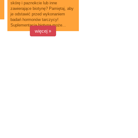
skórę i paznokcie lub inne
zawierające biotynę? Pamiętaj, aby
je odstawić przed wykonaniem
badań hormonów tarczycy!
Suplementacja biotyną może...
więcej »