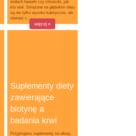
stołach faworki czy chruściki, jak
kto woli. Smażone na głębokim oleju
są nie tylko wysoko kaloryczne, ale
również c...
więcej »
Suplementy diety
zawierające
biotynę a
badania krwi
Przyjmujesz suplementy na włosy,