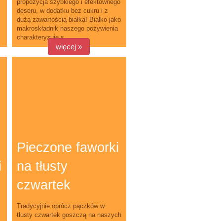
propozycja szybkiego i efektownego
deseru, w dodatku bez cukru i z
dużą zawartością białka! Białko jako
makroskładnik naszego pożywienia
charakteryzuje s...
więcej »
Pieczone faworki
i
na tłusty
czwartek
Tradycyjnie oprócz pączków w
tłusty czwartek goszczą na naszych