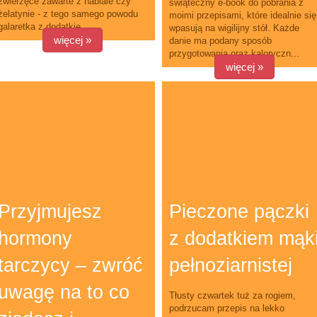
zwierzęce zawarte z nabiale czy
świąteczny e-book do pobrania z
żelatynie - z tego samego powodu
moimi przepisami, które idealnie się
galaretka z dodatkie...
wpasują na wigilijny stół. Każde
więcej »
danie ma podany sposób
przygotowania oraz kaloryczn...
więcej »
Przyjmujesz
Pieczone pączki
hormony
z dodatkiem mąk
tarczycy – zwróć
pełnoziarnistej
uwagę na to co
Tłusty czwartek tuż za rogiem,
podrzucam przepis na lekko