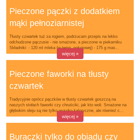
Pieczone pączki z dodatkiem
mąki pełnoziarnistej
Tłusty czwartek tuż za rogiem, podrzucam przepis na lekko
odchudzone pączusie - nie smażone, a pieczone w piekarniku
Składniki: - 120 ml mleka (w temp. pokojowej) - 175 g mas...
więcej »
Pieczone faworki na tłusty
czwartek
Tradycyjnie oprócz pączków w tłusty czwartek goszczą na
naszych stołach faworki czy chruściki, jak kto woli. Smażone na
głębokim oleju są nie tylko wysoko kaloryczne, ale również c...
więcej »
Buraczki tylko do obiadu czy