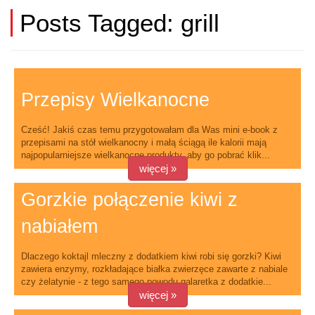
Posts Tagged:
grill
Przepisy Wielkanocne
Cześć! Jakiś czas temu przygotowałam dla Was mini e-book z
przepisami na stół wielkanocny i małą ściągą ile kalorii mają
najpopularniejsze wielkanocne produkty, aby go pobrać klik...
więcej »
Gorzkie połączenie kiwi z
nabiałem
Dlaczego koktajl mleczny z dodatkiem kiwi robi się gorzki? Kiwi
zawiera enzymy, rozkładające białka zwierzęce zawarte z nabiale
czy żelatynie - z tego samego powodu galaretka z dodatkie...
więcej »