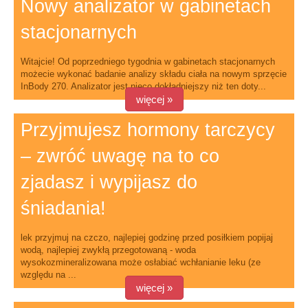
Nowy analizator w gabinetach
stacjonarnych
Witajcie! Od poprzedniego tygodnia w gabinetach stacjonarnych
możecie wykonać badanie analizy składu ciała na nowym sprzęcie
InBody 270. Analizator jest nieco dokładniejszy niż ten doty...
więcej »
Przyjmujesz hormony tarczycy
– zwróć uwagę na to co
zjadasz i wypijasz do
śniadania!
lek przyjmuj na czczo, najlepiej godzinę przed posiłkiem popijaj
wodą, najlepiej zwykłą przegotowaną - woda
wysokozmineralizowana może osłabiać wchłanianie leku (ze
względu na ...
więcej »