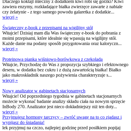
Dlaczego koktajl mleczny z dodatkiem kiwi robi się gorzki? Kiwi
zawiera enzymy, rozkładające białka zwierzęce zawarte z nabiale
czy żelatynie - z tego samego powodu galaretka z dodatkie...
więcej »
Świąteczny e-book z przepisami na wigilijny stół
Witajcie! Dzisiaj mam dla Was świąteczny e-book do pobrania z
moimi przepisami, które idealnie się wpasują na wigilijny stół.
Każde danie ma podany sposób przygotowania oraz kaloryczn...
więcej »
Proteinowa pianka wiśniowo-borówkowa z czekoladą
Witajcie, Przychodzę do Was z propozycja szybkiego i efektownego
deseru, w dodatku bez cukru i z dużą zawartością białka! Białko
jako makroskładnik naszego pożywienia charakteryzuje s...
więcej »
Nowy analizator w gabinetach stacjonarnych
Witajcie! Od poprzedniego tygodnia w gabinetach stacjonarnych
możecie wykonać badanie analizy składu ciała na nowym sprzęcie
InBody 270. Analizator jest nieco dokładniejszy niż ten doty...
więcej »
Przyjmujesz hormony tarczycy – zwróć uwagę na to co zjadasz i
wypijasz do śniadania!
lek przyjmuj na czczo, najlepiej godzinę przed posiłkiem popijaj