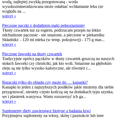
wodą, najlepiej zwykłą przegotowaną - woda
wysokozmineralizowana może osłabiać wchłanianie leku (ze
względu na ...
więcej »
Pieczone pączki z dodatkiem mąki pełnoziarnistej
Tłusty czwartek tuż za rogiem, podrzucam przepis na lekko
odchudzone pączusie - nie smażone, a pieczone w piekarniku
Składniki: - 120 ml mleka (w temp. pokojowej) - 175 g mas...
więcej »
Pieczone faworki na tłusty czwartek
Tradycyjnie oprócz pączków w tłusty czwartek goszczą na naszych
stołach faworki czy chruściki, jak kto woli. Smażone na głębokim
oleju są nie tylko wysoko kaloryczne, ale również c...
więcej »
Buraczki tylko do obiadu czy może do … kanapki?
Kanapki to jeden z najszybszych posiłków jakie możemy dla siebie
przygotować, niestety często kończą się na dodatkach typu szynka,
ser i plasterek warzywa. Warto rozszerzyć ich ga...
więcej »
Suplementy diety zawierające biotynę a badania krwi
Przyjmujesz suplementy na włosy, skórę i paznokcie lub inne