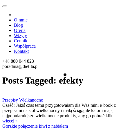
O mnie
Blog
Oferta
Wizyty
Cennik
Współpraca
Kontakt
+48
880 044 823
poradnia@diet-ta.pl
Posts Tagged:
efekty
Przepisy Wielkanocne
Cześć! Jakiś czas temu przygotowałam dla Was mini e-book z
przepisami na stół wielkanocny i małą ściągą ile kalorii mają
najpopularniejsze wielkanocne produkty, aby go pobrać klik...
więcej »
Gorzkie połączenie kiwi z nabiałem