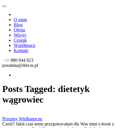
O mnie
Blog
Oferta
Wizyty
Cennik
Współpraca
Kontakt
+48
880 044 823
poradnia@diet-ta.pl
Posts Tagged:
dietetyk
wągrowiec
Przepisy Wielkanocne
Cześć! Jakiś czas temu przygotowałam dla Was mini e-book z