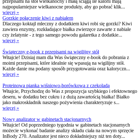
przepisami na stół wielkanocny i małą ściągą ile kalorii mają
najpopularniejsze wielkanocne produkty, aby go pobrać klik...
więcej »
Gorzkie połączenie kiwi z nabiałem
Dlaczego koktajl mleczny z dodatkiem kiwi robi się gorzki? Kiwi
zawiera enzymy, rozkładające białka zwierzęce zawarte z nabiale
czy żelatynie - z tego samego powodu galaretka z dodatkie...
więcej »
Świąteczny e-book z przepisami na wigilijny stół
Witajcie! Dzisiaj mam dla Was świąteczny e-book do pobrania z
moimi przepisami, które idealnie się wpasują na wigilijny stół.
Każde danie ma podany sposób przygotowania oraz kaloryczn...
więcej »
Proteinowa pianka wiśniowo-borówkowa z czekoladą
Witajcie, Przychodzę do Was z propozycja szybkiego i efektownego
deseru, w dodatku bez cukru i z dużą zawartością białka! Białko
jako makroskładnik naszego pożywienia charakteryzuje s...
więcej »
Nowy analizator w gabinetach stacjonarnych
Witajcie! Od poprzedniego tygodnia w gabinetach stacjonarnych
możecie wykonać badanie analizy składu ciała na nowym sprzęcie
InBody 270. Analizator jest nieco dokładniejszy niż ten doty...