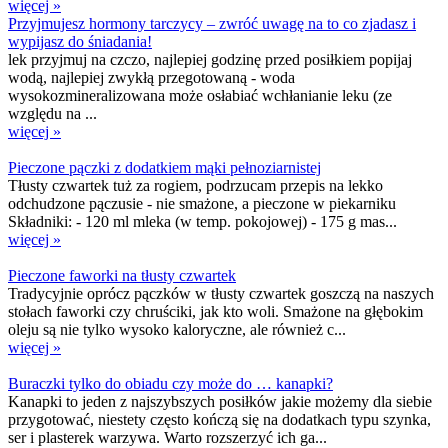
więcej »
Przyjmujesz hormony tarczycy – zwróć uwagę na to co zjadasz i
wypijasz do śniadania!
lek przyjmuj na czczo, najlepiej godzinę przed posiłkiem popijaj
wodą, najlepiej zwykłą przegotowaną - woda
wysokozmineralizowana może osłabiać wchłanianie leku (ze
względu na ...
więcej »
Pieczone pączki z dodatkiem mąki pełnoziarnistej
Tłusty czwartek tuż za rogiem, podrzucam przepis na lekko
odchudzone pączusie - nie smażone, a pieczone w piekarniku
Składniki: - 120 ml mleka (w temp. pokojowej) - 175 g mas...
więcej »
Pieczone faworki na tłusty czwartek
Tradycyjnie oprócz pączków w tłusty czwartek goszczą na naszych
stołach faworki czy chruściki, jak kto woli. Smażone na głębokim
oleju są nie tylko wysoko kaloryczne, ale również c...
więcej »
Buraczki tylko do obiadu czy może do … kanapki?
Kanapki to jeden z najszybszych posiłków jakie możemy dla siebie
przygotować, niestety często kończą się na dodatkach typu szynka,
ser i plasterek warzywa. Warto rozszerzyć ich ga...