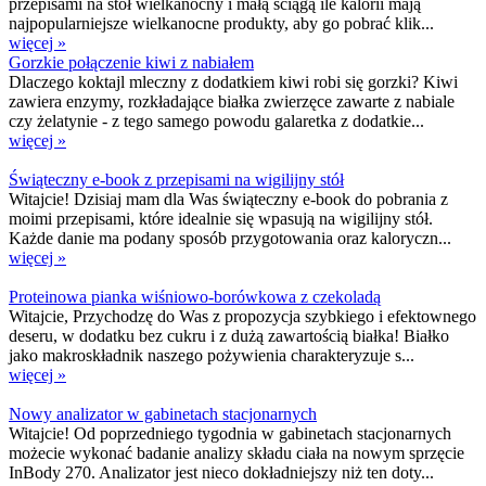
przepisami na stół wielkanocny i małą ściągą ile kalorii mają
najpopularniejsze wielkanocne produkty, aby go pobrać klik...
więcej »
Gorzkie połączenie kiwi z nabiałem
Dlaczego koktajl mleczny z dodatkiem kiwi robi się gorzki? Kiwi
zawiera enzymy, rozkładające białka zwierzęce zawarte z nabiale
czy żelatynie - z tego samego powodu galaretka z dodatkie...
więcej »
Świąteczny e-book z przepisami na wigilijny stół
Witajcie! Dzisiaj mam dla Was świąteczny e-book do pobrania z
moimi przepisami, które idealnie się wpasują na wigilijny stół.
Każde danie ma podany sposób przygotowania oraz kaloryczn...
więcej »
Proteinowa pianka wiśniowo-borówkowa z czekoladą
Witajcie, Przychodzę do Was z propozycja szybkiego i efektownego
deseru, w dodatku bez cukru i z dużą zawartością białka! Białko
jako makroskładnik naszego pożywienia charakteryzuje s...
więcej »
Nowy analizator w gabinetach stacjonarnych
Witajcie! Od poprzedniego tygodnia w gabinetach stacjonarnych
możecie wykonać badanie analizy składu ciała na nowym sprzęcie
InBody 270. Analizator jest nieco dokładniejszy niż ten doty...