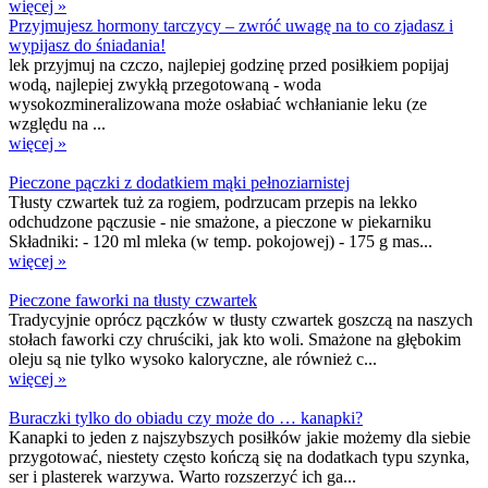
więcej »
Przyjmujesz hormony tarczycy – zwróć uwagę na to co zjadasz i
wypijasz do śniadania!
lek przyjmuj na czczo, najlepiej godzinę przed posiłkiem popijaj
wodą, najlepiej zwykłą przegotowaną - woda
wysokozmineralizowana może osłabiać wchłanianie leku (ze
względu na ...
więcej »
Pieczone pączki z dodatkiem mąki pełnoziarnistej
Tłusty czwartek tuż za rogiem, podrzucam przepis na lekko
odchudzone pączusie - nie smażone, a pieczone w piekarniku
Składniki: - 120 ml mleka (w temp. pokojowej) - 175 g mas...
więcej »
Pieczone faworki na tłusty czwartek
Tradycyjnie oprócz pączków w tłusty czwartek goszczą na naszych
stołach faworki czy chruściki, jak kto woli. Smażone na głębokim
oleju są nie tylko wysoko kaloryczne, ale również c...
więcej »
Buraczki tylko do obiadu czy może do … kanapki?
Kanapki to jeden z najszybszych posiłków jakie możemy dla siebie
przygotować, niestety często kończą się na dodatkach typu szynka,
ser i plasterek warzywa. Warto rozszerzyć ich ga...