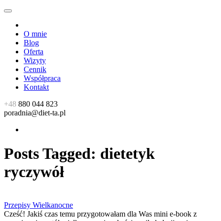
O mnie
Blog
Oferta
Wizyty
Cennik
Współpraca
Kontakt
+48
880 044 823
poradnia@diet-ta.pl
Posts Tagged:
dietetyk
ryczywół
Przepisy Wielkanocne
Cześć! Jakiś czas temu przygotowałam dla Was mini e-book z