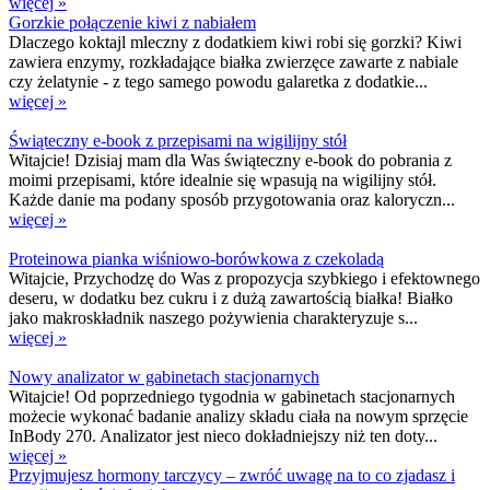
więcej »
Gorzkie połączenie kiwi z nabiałem
Dlaczego koktajl mleczny z dodatkiem kiwi robi się gorzki? Kiwi
zawiera enzymy, rozkładające białka zwierzęce zawarte z nabiale
czy żelatynie - z tego samego powodu galaretka z dodatkie...
więcej »
Świąteczny e-book z przepisami na wigilijny stół
Witajcie! Dzisiaj mam dla Was świąteczny e-book do pobrania z
moimi przepisami, które idealnie się wpasują na wigilijny stół.
Każde danie ma podany sposób przygotowania oraz kaloryczn...
więcej »
Proteinowa pianka wiśniowo-borówkowa z czekoladą
Witajcie, Przychodzę do Was z propozycja szybkiego i efektownego
deseru, w dodatku bez cukru i z dużą zawartością białka! Białko
jako makroskładnik naszego pożywienia charakteryzuje s...
więcej »
Nowy analizator w gabinetach stacjonarnych
Witajcie! Od poprzedniego tygodnia w gabinetach stacjonarnych
możecie wykonać badanie analizy składu ciała na nowym sprzęcie
InBody 270. Analizator jest nieco dokładniejszy niż ten doty...
więcej »
Przyjmujesz hormony tarczycy – zwróć uwagę na to co zjadasz i