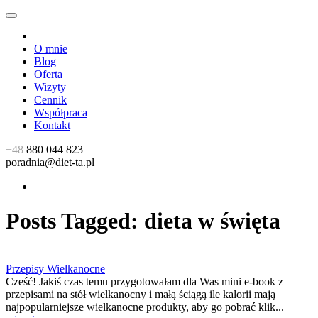
O mnie
Blog
Oferta
Wizyty
Cennik
Współpraca
Kontakt
+48
880 044 823
poradnia@diet-ta.pl
Posts Tagged:
dieta w święta
Przepisy Wielkanocne
Cześć! Jakiś czas temu przygotowałam dla Was mini e-book z
przepisami na stół wielkanocny i małą ściągą ile kalorii mają
najpopularniejsze wielkanocne produkty, aby go pobrać klik...