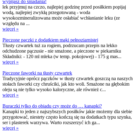
wypijasz do śniadania!
lek przyjmuj na czczo, najlepiej godzinę przed posiłkiem popijaj
wodą, najlepiej zwykłą przegotowaną - woda
wysokozmineralizowana może osłabiać wchłanianie leku (ze
względu na ...
więcej »
Pieczone pączki z dodatkiem mąki pełnoziarnistej
Tłusty czwartek tuż za rogiem, podrzucam przepis na lekko
odchudzone pączusie - nie smażone, a pieczone w piekarniku
Składniki: - 120 ml mleka (w temp. pokojowej) - 175 g mas...
więcej »
Pieczone faworki na tłusty czwartek
Tradycyjnie oprócz pączków w tłusty czwartek goszczą na naszych
stołach faworki czy chruściki, jak kto woli. Smażone na głębokim
oleju są nie tylko wysoko kaloryczne, ale również c...
więcej »
Buraczki tylko do obiadu czy może do … kanapki?
Kanapki to jeden z najszybszych posiłków jakie możemy dla siebie
przygotować, niestety często kończą się na dodatkach typu szynka,
ser i plasterek warzywa. Warto rozszerzyć ich ga...
więcej »