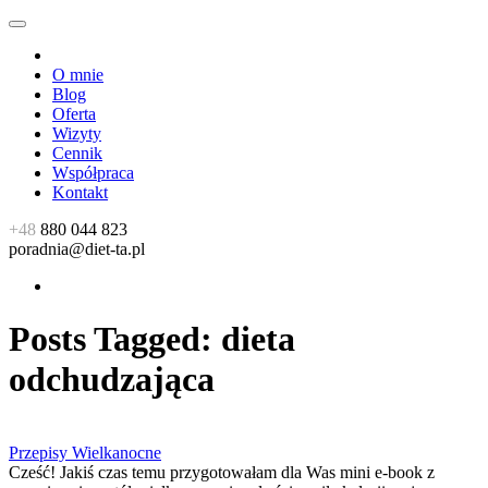
O mnie
Blog
Oferta
Wizyty
Cennik
Współpraca
Kontakt
+48
880 044 823
poradnia@diet-ta.pl
Posts Tagged:
dieta
odchudzająca
Przepisy Wielkanocne
Cześć! Jakiś czas temu przygotowałam dla Was mini e-book z