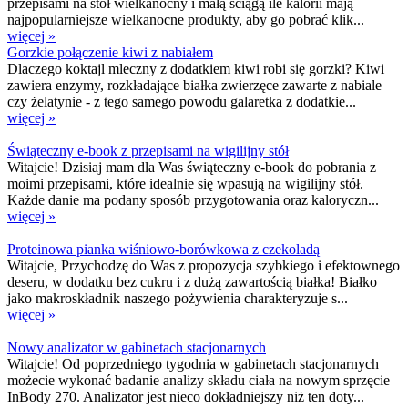
przepisami na stół wielkanocny i małą ściągą ile kalorii mają
najpopularniejsze wielkanocne produkty, aby go pobrać klik...
więcej »
Gorzkie połączenie kiwi z nabiałem
Dlaczego koktajl mleczny z dodatkiem kiwi robi się gorzki? Kiwi
zawiera enzymy, rozkładające białka zwierzęce zawarte z nabiale
czy żelatynie - z tego samego powodu galaretka z dodatkie...
więcej »
Świąteczny e-book z przepisami na wigilijny stół
Witajcie! Dzisiaj mam dla Was świąteczny e-book do pobrania z
moimi przepisami, które idealnie się wpasują na wigilijny stół.
Każde danie ma podany sposób przygotowania oraz kaloryczn...
więcej »
Proteinowa pianka wiśniowo-borówkowa z czekoladą
Witajcie, Przychodzę do Was z propozycja szybkiego i efektownego
deseru, w dodatku bez cukru i z dużą zawartością białka! Białko
jako makroskładnik naszego pożywienia charakteryzuje s...
więcej »
Nowy analizator w gabinetach stacjonarnych
Witajcie! Od poprzedniego tygodnia w gabinetach stacjonarnych
możecie wykonać badanie analizy składu ciała na nowym sprzęcie
InBody 270. Analizator jest nieco dokładniejszy niż ten doty...