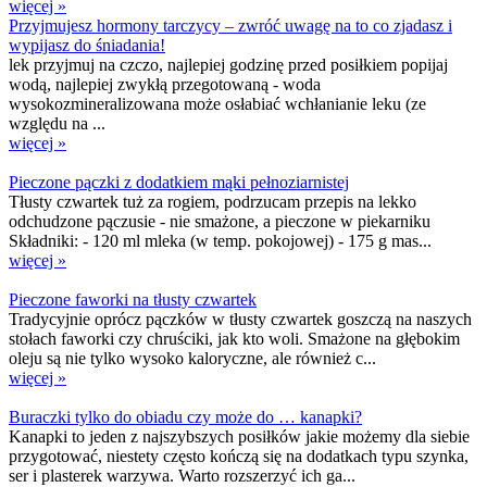
więcej »
Przyjmujesz hormony tarczycy – zwróć uwagę na to co zjadasz i
wypijasz do śniadania!
lek przyjmuj na czczo, najlepiej godzinę przed posiłkiem popijaj
wodą, najlepiej zwykłą przegotowaną - woda
wysokozmineralizowana może osłabiać wchłanianie leku (ze
względu na ...
więcej »
Pieczone pączki z dodatkiem mąki pełnoziarnistej
Tłusty czwartek tuż za rogiem, podrzucam przepis na lekko
odchudzone pączusie - nie smażone, a pieczone w piekarniku
Składniki: - 120 ml mleka (w temp. pokojowej) - 175 g mas...
więcej »
Pieczone faworki na tłusty czwartek
Tradycyjnie oprócz pączków w tłusty czwartek goszczą na naszych
stołach faworki czy chruściki, jak kto woli. Smażone na głębokim
oleju są nie tylko wysoko kaloryczne, ale również c...
więcej »
Buraczki tylko do obiadu czy może do … kanapki?
Kanapki to jeden z najszybszych posiłków jakie możemy dla siebie
przygotować, niestety często kończą się na dodatkach typu szynka,
ser i plasterek warzywa. Warto rozszerzyć ich ga...