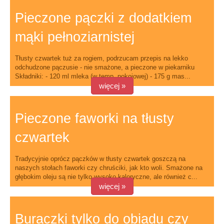
Pieczone pączki z dodatkiem
mąki pełnoziarnistej
Tłusty czwartek tuż za rogiem, podrzucam przepis na lekko
odchudzone pączusie - nie smażone, a pieczone w piekarniku
Składniki: - 120 ml mleka (w temp. pokojowej) - 175 g mas...
więcej »
Pieczone faworki na tłusty
czwartek
Tradycyjnie oprócz pączków w tłusty czwartek goszczą na
naszych stołach faworki czy chruściki, jak kto woli. Smażone na
głębokim oleju są nie tylko wysoko kaloryczne, ale również c...
więcej »
Buraczki tylko do obiadu czy