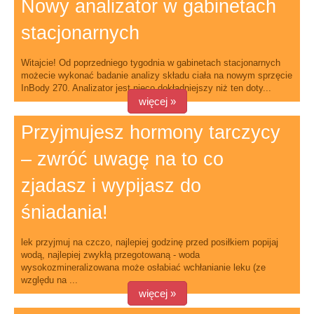
Nowy analizator w gabinetach
stacjonarnych
Witajcie! Od poprzedniego tygodnia w gabinetach stacjonarnych
możecie wykonać badanie analizy składu ciała na nowym sprzęcie
InBody 270. Analizator jest nieco dokładniejszy niż ten doty...
więcej »
Przyjmujesz hormony tarczycy
– zwróć uwagę na to co
zjadasz i wypijasz do
śniadania!
lek przyjmuj na czczo, najlepiej godzinę przed posiłkiem popijaj
wodą, najlepiej zwykłą przegotowaną - woda
wysokozmineralizowana może osłabiać wchłanianie leku (ze
względu na ...
więcej »