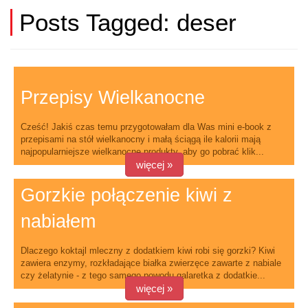
Posts Tagged:
deser
Przepisy Wielkanocne
Cześć! Jakiś czas temu przygotowałam dla Was mini e-book z
przepisami na stół wielkanocny i małą ściągą ile kalorii mają
najpopularniejsze wielkanocne produkty, aby go pobrać klik...
więcej »
Gorzkie połączenie kiwi z
nabiałem
Dlaczego koktajl mleczny z dodatkiem kiwi robi się gorzki? Kiwi
zawiera enzymy, rozkładające białka zwierzęce zawarte z nabiale
czy żelatynie - z tego samego powodu galaretka z dodatkie...
więcej »