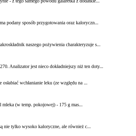
ynie - z tego samego powodu galaretka z dodatkie...
e ma podany sposób przygotowania oraz kaloryczn...
akroskładnik naszego pożywienia charakteryzuje s...
. Analizator jest nieco dokładniejszy niż ten doty...
osłabiać wchłanianie leku (ze względu na ...
l mleka (w temp. pokojowej) - 175 g mas...
ą nie tylko wysoko kaloryczne, ale również c...