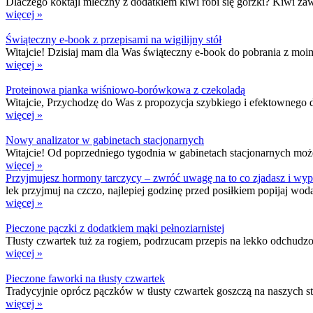
Dlaczego koktajl mleczny z dodatkiem kiwi robi się gorzki? Kiwi zawi
więcej »
Świąteczny e-book z przepisami na wigilijny stół
Witajcie! Dzisiaj mam dla Was świąteczny e-book do pobrania z moimi
więcej »
Proteinowa pianka wiśniowo-borówkowa z czekoladą
Witajcie, Przychodzę do Was z propozycja szybkiego i efektownego de
więcej »
Nowy analizator w gabinetach stacjonarnych
Witajcie! Od poprzedniego tygodnia w gabinetach stacjonarnych możec
więcej »
Przyjmujesz hormony tarczycy – zwróć uwagę na to co zjadasz i wypi
lek przyjmuj na czczo, najlepiej godzinę przed posiłkiem popijaj w
więcej »
Pieczone pączki z dodatkiem mąki pełnoziarnistej
Tłusty czwartek tuż za rogiem, podrzucam przepis na lekko odchudzon
więcej »
Pieczone faworki na tłusty czwartek
Tradycyjnie oprócz pączków w tłusty czwartek goszczą na naszych sto
więcej »