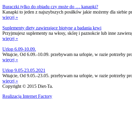
Buraczki tylko do obiadu czy może do … kanapki?
Kanapki to jeden z najszybszych posiłków jakie możemy dla siebie prz
więcej »
Suplementy diety zawierające biotynę a badania krwi
Przyjmujesz suplementy na włosy, skórę i paznokcie lub inne zawier
więcej »
Urlop 6.09-10.09.
Witajcie, Od 6.09.-10.09. przebywam na urlopie, w razie potrzeby p
więcej »
Urlop 9.05-23.05.2021
Witajcie, Od 9.05.-23.05. przebywam na urlopie, w razie potrzeby p
więcej »
Copyright © 2015 Diet-Ta.
Realizacja Internet Factory