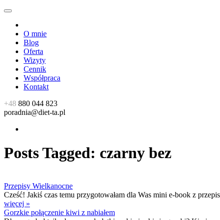
O mnie
Blog
Oferta
Wizyty
Cennik
Współpraca
Kontakt
+48
880 044 823
poradnia@diet-ta.pl
Posts Tagged:
czarny bez
Przepisy Wielkanocne
Cześć! Jakiś czas temu przygotowałam dla Was mini e-book z przepisam
więcej »
Gorzkie połączenie kiwi z nabiałem