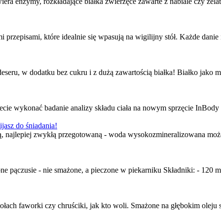
era enzymy, rozkładające białka zwierzęce zawarte z nabiale czy żelat
 przepisami, które idealnie się wpasują na wigilijny stół. Każde dani
seru, w dodatku bez cukru i z dużą zawartością białka! Białko jako m
ie wykonać badanie analizy składu ciała na nowym sprzęcie InBody 270
jasz do śniadania!
odą, najlepiej zwykłą przegotowaną - woda wysokozmineralizowana może 
e pączusie - nie smażone, a pieczone w piekarniku Składniki: - 120 m
łach faworki czy chruściki, jak kto woli. Smażone na głębokim oleju s