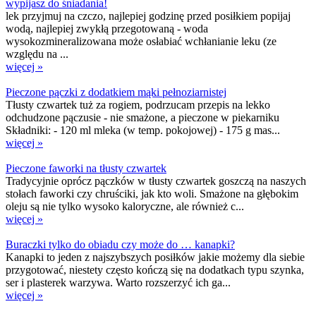
wypijasz do śniadania!
lek przyjmuj na czczo, najlepiej godzinę przed posiłkiem popijaj
wodą, najlepiej zwykłą przegotowaną - woda
wysokozmineralizowana może osłabiać wchłanianie leku (ze
względu na ...
więcej »
Pieczone pączki z dodatkiem mąki pełnoziarnistej
Tłusty czwartek tuż za rogiem, podrzucam przepis na lekko
odchudzone pączusie - nie smażone, a pieczone w piekarniku
Składniki: - 120 ml mleka (w temp. pokojowej) - 175 g mas...
więcej »
Pieczone faworki na tłusty czwartek
Tradycyjnie oprócz pączków w tłusty czwartek goszczą na naszych
stołach faworki czy chruściki, jak kto woli. Smażone na głębokim
oleju są nie tylko wysoko kaloryczne, ale również c...
więcej »
Buraczki tylko do obiadu czy może do … kanapki?
Kanapki to jeden z najszybszych posiłków jakie możemy dla siebie
przygotować, niestety często kończą się na dodatkach typu szynka,
ser i plasterek warzywa. Warto rozszerzyć ich ga...
więcej »