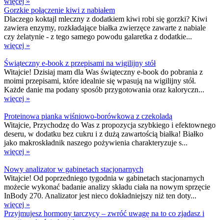
więcej »
Gorzkie połączenie kiwi z nabiałem
Dlaczego koktajl mleczny z dodatkiem kiwi robi się gorzki? Kiwi
zawiera enzymy, rozkładające białka zwierzęce zawarte z nabiale
czy żelatynie - z tego samego powodu galaretka z dodatkie...
więcej »
Świąteczny e-book z przepisami na wigilijny stół
Witajcie! Dzisiaj mam dla Was świąteczny e-book do pobrania z
moimi przepisami, które idealnie się wpasują na wigilijny stół.
Każde danie ma podany sposób przygotowania oraz kaloryczn...
więcej »
Proteinowa pianka wiśniowo-borówkowa z czekoladą
Witajcie, Przychodzę do Was z propozycja szybkiego i efektownego
deseru, w dodatku bez cukru i z dużą zawartością białka! Białko
jako makroskładnik naszego pożywienia charakteryzuje s...
więcej »
Nowy analizator w gabinetach stacjonarnych
Witajcie! Od poprzedniego tygodnia w gabinetach stacjonarnych
możecie wykonać badanie analizy składu ciała na nowym sprzęcie
InBody 270. Analizator jest nieco dokładniejszy niż ten doty...
więcej »
Przyjmujesz hormony tarczycy – zwróć uwagę na to co zjadasz i