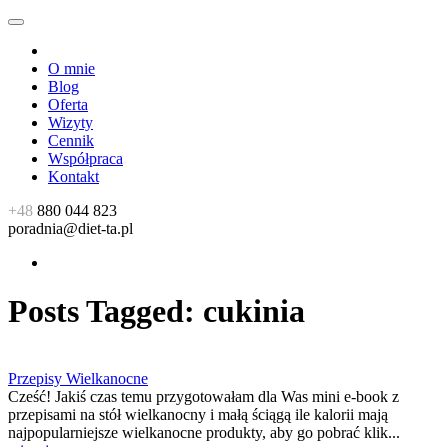
O mnie
Blog
Oferta
Wizyty
Cennik
Współpraca
Kontakt
+48
880 044 823
poradnia@diet-ta.pl
Posts Tagged:
cukinia
Przepisy Wielkanocne
Cześć! Jakiś czas temu przygotowałam dla Was mini e-book z
przepisami na stół wielkanocny i małą ściągą ile kalorii mają
najpopularniejsze wielkanocne produkty, aby go pobrać klik...