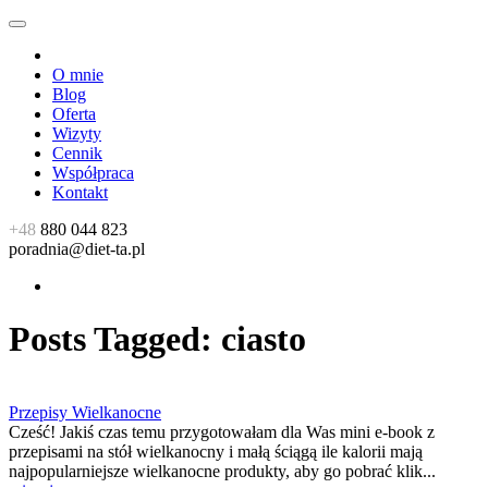
O mnie
Blog
Oferta
Wizyty
Cennik
Współpraca
Kontakt
+48
880 044 823
poradnia@diet-ta.pl
Posts Tagged:
ciasto
Przepisy Wielkanocne
Cześć! Jakiś czas temu przygotowałam dla Was mini e-book z
przepisami na stół wielkanocny i małą ściągą ile kalorii mają
najpopularniejsze wielkanocne produkty, aby go pobrać klik...