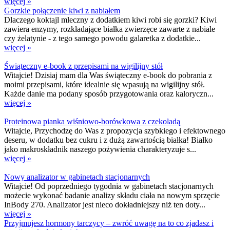
więcej »
Gorzkie połączenie kiwi z nabiałem
Dlaczego koktajl mleczny z dodatkiem kiwi robi się gorzki? Kiwi
zawiera enzymy, rozkładające białka zwierzęce zawarte z nabiale
czy żelatynie - z tego samego powodu galaretka z dodatkie...
więcej »
Świąteczny e-book z przepisami na wigilijny stół
Witajcie! Dzisiaj mam dla Was świąteczny e-book do pobrania z
moimi przepisami, które idealnie się wpasują na wigilijny stół.
Każde danie ma podany sposób przygotowania oraz kaloryczn...
więcej »
Proteinowa pianka wiśniowo-borówkowa z czekoladą
Witajcie, Przychodzę do Was z propozycja szybkiego i efektownego
deseru, w dodatku bez cukru i z dużą zawartością białka! Białko
jako makroskładnik naszego pożywienia charakteryzuje s...
więcej »
Nowy analizator w gabinetach stacjonarnych
Witajcie! Od poprzedniego tygodnia w gabinetach stacjonarnych
możecie wykonać badanie analizy składu ciała na nowym sprzęcie
InBody 270. Analizator jest nieco dokładniejszy niż ten doty...
więcej »
Przyjmujesz hormony tarczycy – zwróć uwagę na to co zjadasz i