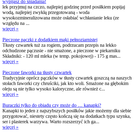
wypijasz do śniadania!
lek przyjmuj na czczo, najlepiej godzinę przed posiłkiem popijaj
wodą, najlepiej zwykłą przegotowaną - woda
wysokozmineralizowana może osłabiać wchłanianie leku (ze
względu na ...
więcej »
Pieczone pączki z dodatkiem mąki pełnoziarnistej
Tłusty czwartek tuż za rogiem, podrzucam przepis na lekko
odchudzone pączusie - nie smażone, a pieczone w piekarniku
Składniki: - 120 ml mleka (w temp. pokojowej) - 175 g mas...
więcej »
Pieczone faworki na tłusty czwartek
Tradycyjnie oprócz pączków w tłusty czwartek goszczą na naszych
stołach faworki czy chruściki, jak kto woli. Smażone na głębokim
oleju są nie tylko wysoko kaloryczne, ale również c...
więcej »
Buraczki tylko do obiadu czy może do … kanapki?
Kanapki to jeden z najszybszych posiłków jakie możemy dla siebie
przygotować, niestety często kończą się na dodatkach typu szynka,
ser i plasterek warzywa. Warto rozszerzyć ich ga...
więcej »