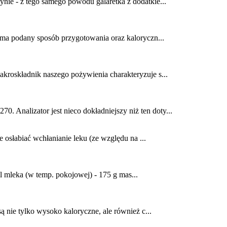
ynie - z tego samego powodu galaretka z dodatkie...
e ma podany sposób przygotowania oraz kaloryczn...
akroskładnik naszego pożywienia charakteryzuje s...
. Analizator jest nieco dokładniejszy niż ten doty...
osłabiać wchłanianie leku (ze względu na ...
l mleka (w temp. pokojowej) - 175 g mas...
ą nie tylko wysoko kaloryczne, ale również c...