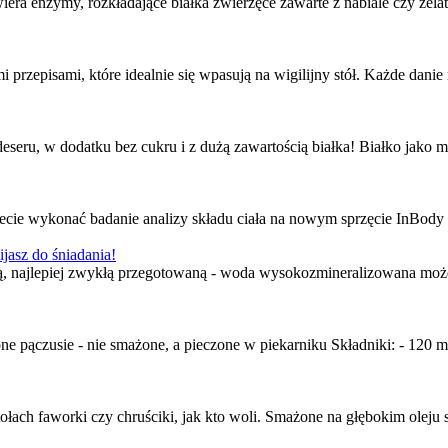
era enzymy, rozkładające białka zwierzęce zawarte z nabiale czy żelat
 przepisami, które idealnie się wpasują na wigilijny stół. Każde dani
seru, w dodatku bez cukru i z dużą zawartością białka! Białko jako m
ie wykonać badanie analizy składu ciała na nowym sprzęcie InBody 270
jasz do śniadania!
odą, najlepiej zwykłą przegotowaną - woda wysokozmineralizowana może 
e pączusie - nie smażone, a pieczone w piekarniku Składniki: - 120 m
łach faworki czy chruściki, jak kto woli. Smażone na głębokim oleju s