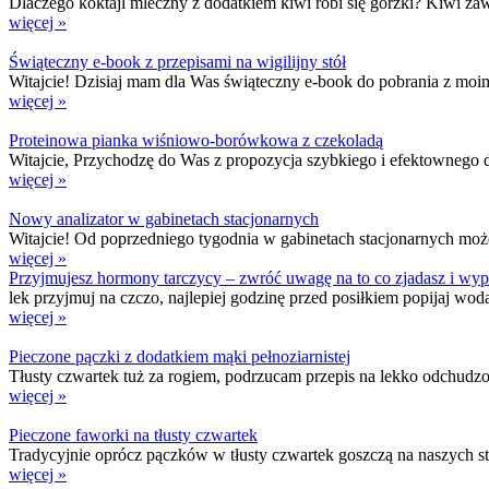
Dlaczego koktajl mleczny z dodatkiem kiwi robi się gorzki? Kiwi zawi
więcej »
Świąteczny e-book z przepisami na wigilijny stół
Witajcie! Dzisiaj mam dla Was świąteczny e-book do pobrania z moimi
więcej »
Proteinowa pianka wiśniowo-borówkowa z czekoladą
Witajcie, Przychodzę do Was z propozycja szybkiego i efektownego de
więcej »
Nowy analizator w gabinetach stacjonarnych
Witajcie! Od poprzedniego tygodnia w gabinetach stacjonarnych możec
więcej »
Przyjmujesz hormony tarczycy – zwróć uwagę na to co zjadasz i wypi
lek przyjmuj na czczo, najlepiej godzinę przed posiłkiem popijaj w
więcej »
Pieczone pączki z dodatkiem mąki pełnoziarnistej
Tłusty czwartek tuż za rogiem, podrzucam przepis na lekko odchudzon
więcej »
Pieczone faworki na tłusty czwartek
Tradycyjnie oprócz pączków w tłusty czwartek goszczą na naszych sto
więcej »