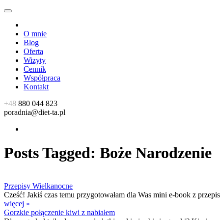
O mnie
Blog
Oferta
Wizyty
Cennik
Współpraca
Kontakt
+48
880 044 823
poradnia@diet-ta.pl
Posts Tagged:
Boże Narodzenie
Przepisy Wielkanocne
Cześć! Jakiś czas temu przygotowałam dla Was mini e-book z przepisam
więcej »
Gorzkie połączenie kiwi z nabiałem