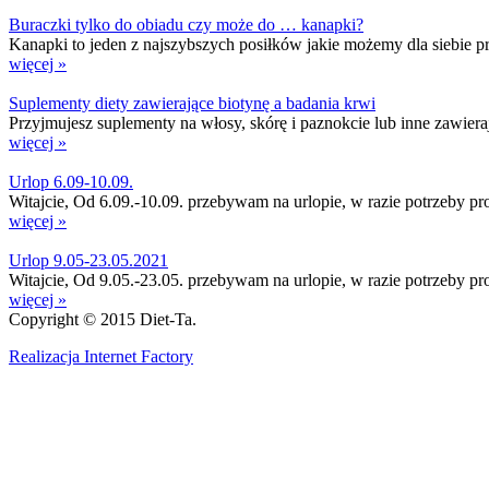
Buraczki tylko do obiadu czy może do … kanapki?
Kanapki to jeden z najszybszych posiłków jakie możemy dla siebie prz
więcej »
Suplementy diety zawierające biotynę a badania krwi
Przyjmujesz suplementy na włosy, skórę i paznokcie lub inne zawier
więcej »
Urlop 6.09-10.09.
Witajcie, Od 6.09.-10.09. przebywam na urlopie, w razie potrzeby p
więcej »
Urlop 9.05-23.05.2021
Witajcie, Od 9.05.-23.05. przebywam na urlopie, w razie potrzeby p
więcej »
Copyright © 2015 Diet-Ta.
Realizacja Internet Factory