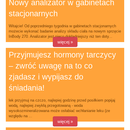
Nowy analizator w gabinetach
stacjonarnych
Witajcie! Od poprzedniego tygodnia w gabinetach stacjonarnych
możecie wykonać badanie analizy składu ciała na nowym sprzęcie
InBody 270. Analizator jest nieco dokładniejszy niż ten doty...
więcej »
Przyjmujesz hormony tarczycy
– zwróć uwagę na to co
zjadasz i wypijasz do
śniadania!
lek przyjmuj na czczo, najlepiej godzinę przed posiłkiem popijaj
wodą, najlepiej zwykłą przegotowaną - woda
wysokozmineralizowana może osłabiać wchłanianie leku (ze
względu na ...
więcej »