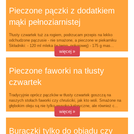
Pieczone pączki z dodatkiem
mąki pełnoziarnistej
Tłusty czwartek tuż za rogiem, podrzucam przepis na lekko
odchudzone pączusie - nie smażone, a pieczone w piekarniku
Składniki: - 120 ml mleka (w temp. pokojowej) - 175 g mas...
więcej »
Pieczone faworki na tłusty
czwartek
Tradycyjnie oprócz pączków w tłusty czwartek goszczą na
naszych stołach faworki czy chruściki, jak kto woli. Smażone na
głębokim oleju są nie tylko wysoko kaloryczne, ale również c...
więcej »
Buraczki tylko do obiadu czy