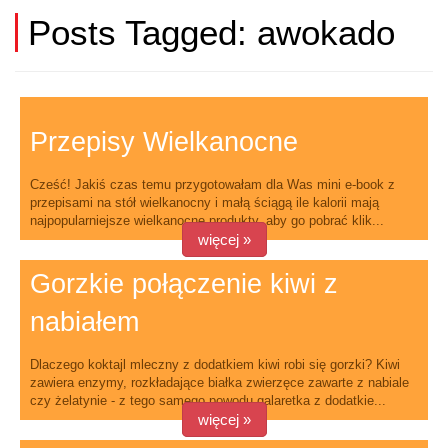
Posts Tagged:
awokado
Przepisy Wielkanocne
Cześć! Jakiś czas temu przygotowałam dla Was mini e-book z
przepisami na stół wielkanocny i małą ściągą ile kalorii mają
najpopularniejsze wielkanocne produkty, aby go pobrać klik...
więcej »
Gorzkie połączenie kiwi z
nabiałem
Dlaczego koktajl mleczny z dodatkiem kiwi robi się gorzki? Kiwi
zawiera enzymy, rozkładające białka zwierzęce zawarte z nabiale
czy żelatynie - z tego samego powodu galaretka z dodatkie...
więcej »