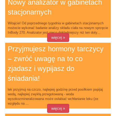
Nowy analizator w gabinetach
stacjonarnych
Witajcie! Od poprzedniego tygodnia w gabinetach stacjonarnych
możecie wykonać badanie analizy składu ciała na nowym sprzęcie
InBody 270. Analizator jest nieco dokładniejszy niż ten doty...
więcej »
Przyjmujesz hormony tarczycy
– zwróć uwagę na to co
zjadasz i wypijasz do
śniadania!
lek przyjmuj na czczo, najlepiej godzinę przed posiłkiem popijaj
wodą, najlepiej zwykłą przegotowaną - woda
wysokozmineralizowana może osłabiać wchłanianie leku (ze
względu na ...
więcej »