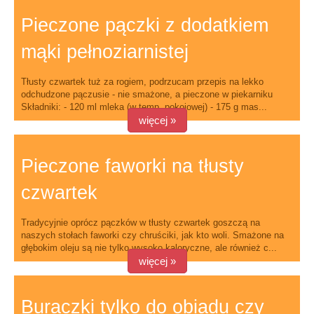
Pieczone pączki z dodatkiem
mąki pełnoziarnistej
Tłusty czwartek tuż za rogiem, podrzucam przepis na lekko
odchudzone pączusie - nie smażone, a pieczone w piekarniku
Składniki: - 120 ml mleka (w temp. pokojowej) - 175 g mas...
więcej »
Pieczone faworki na tłusty
czwartek
Tradycyjnie oprócz pączków w tłusty czwartek goszczą na
naszych stołach faworki czy chruściki, jak kto woli. Smażone na
głębokim oleju są nie tylko wysoko kaloryczne, ale również c...
więcej »
Buraczki tylko do obiadu czy