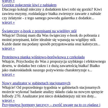
więcej »
Gorzkie połączenie kiwi z nabiałem
Dlaczego koktajl mleczny z dodatkiem kiwi robi się gorzki? Kiwi
zawiera enzymy, rozkładające białka zwierzęce zawarte z nabiale
czy żelatynie - z tego samego powodu galaretka z dodatkie...
więcej »
Świąteczny e-book z przepisami na wigilijny stół
Witajcie! Dzisiaj mam dla Was świąteczny e-book do pobrania z
moimi przepisami, które idealnie się wpasują na wigilijny stół.
Każde danie ma podany sposób przygotowania oraz kaloryczn...
więcej »
Proteinowa pianka wiśniowo-borówkowa z czekoladą
Witajcie, Przychodzę do Was z propozycja szybkiego i efektownego
deseru, w dodatku bez cukru i z dużą zawartością białka! Białko
jako makroskładnik naszego pożywienia charakteryzuje s...
więcej »
Nowy analizator w gabinetach stacjonarnych
Witajcie! Od poprzedniego tygodnia w gabinetach stacjonarnych
możecie wykonać badanie analizy składu ciała na nowym sprzęcie
InBody 270. Analizator jest nieco dokładniejszy niż ten doty...
więcej »
Przyjmujesz hormony tarczycy – zwróć uwagę na to co zjadasz i