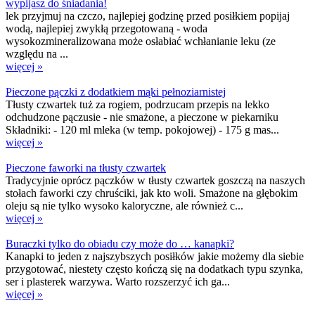
wypijasz do śniadania!
lek przyjmuj na czczo, najlepiej godzinę przed posiłkiem popijaj
wodą, najlepiej zwykłą przegotowaną - woda
wysokozmineralizowana może osłabiać wchłanianie leku (ze
względu na ...
więcej »
Pieczone pączki z dodatkiem mąki pełnoziarnistej
Tłusty czwartek tuż za rogiem, podrzucam przepis na lekko
odchudzone pączusie - nie smażone, a pieczone w piekarniku
Składniki: - 120 ml mleka (w temp. pokojowej) - 175 g mas...
więcej »
Pieczone faworki na tłusty czwartek
Tradycyjnie oprócz pączków w tłusty czwartek goszczą na naszych
stołach faworki czy chruściki, jak kto woli. Smażone na głębokim
oleju są nie tylko wysoko kaloryczne, ale również c...
więcej »
Buraczki tylko do obiadu czy może do … kanapki?
Kanapki to jeden z najszybszych posiłków jakie możemy dla siebie
przygotować, niestety często kończą się na dodatkach typu szynka,
ser i plasterek warzywa. Warto rozszerzyć ich ga...
więcej »