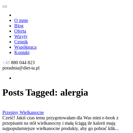
O mnie
Blog
Oferta
Wizyty
Cennik
Współpraca
Kontakt
+48
880 044 823
poradnia@diet-ta.pl
Posts Tagged:
alergia
Przepisy Wielkanocne
Cześć! Jakiś czas temu przygotowałam dla Was mini e-book z
przepisami na stół wielkanocny i małą ściągą ile kalorii mają
najpopularniejsze wielkanocne produkty, aby go pobrać klik...