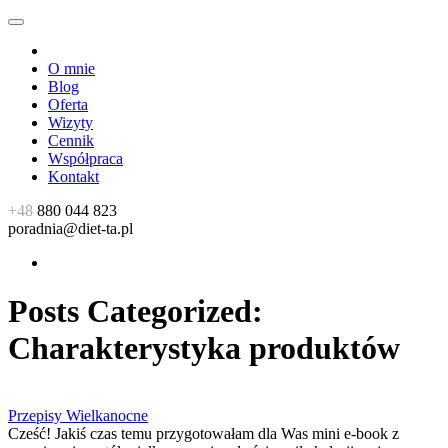
O mnie
Blog
Oferta
Wizyty
Cennik
Współpraca
Kontakt
+48
880 044 823
poradnia@diet-ta.pl
Posts Categorized:
Charakterystyka produktów
Przepisy Wielkanocne
Cześć! Jakiś czas temu przygotowałam dla Was mini e-book z