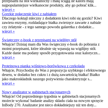
przepisami na stół wielkanocny i małą ściągą ile kalorii mają
najpopularniejsze wielkanocne produkty, aby go pobrać klik...
więcej »
Gorzkie połączenie kiwi z nabiałem
Dlaczego koktajl mleczny z dodatkiem kiwi robi się gorzki? Kiwi
zawiera enzymy, rozkładające białka zwierzęce zawarte z nabiale
czy żelatynie - z tego samego powodu galaretka z dodatkie...
więcej »
Świąteczny e-book z przepisami na wigilijny stół
Witajcie! Dzisiaj mam dla Was świąteczny e-book do pobrania z
moimi przepisami, które idealnie się wpasują na wigilijny stół.
Każde danie ma podany sposób przygotowania oraz kaloryczn...
więcej »
Proteinowa pianka wiśniowo-borówkowa z czekoladą
Witajcie, Przychodzę do Was z propozycja szybkiego i efektownego
deseru, w dodatku bez cukru i z dużą zawartością białka! Białko
jako makroskładnik naszego pożywienia charakteryzuje s...
więcej »
Nowy analizator w gabinetach stacjonarnych
Witajcie! Od poprzedniego tygodnia w gabinetach stacjonarnych
możecie wykonać badanie analizy składu ciała na nowym sprzęcie
InBody 270. Analizator jest nieco dokładniejszy niż ten doty...