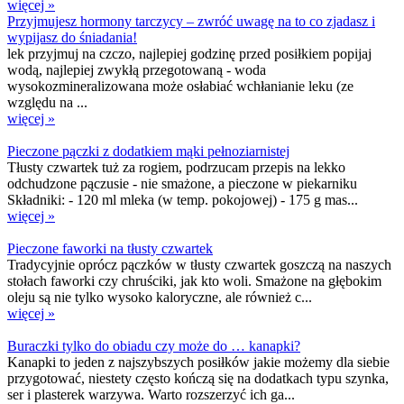
więcej »
Przyjmujesz hormony tarczycy – zwróć uwagę na to co zjadasz i
wypijasz do śniadania!
lek przyjmuj na czczo, najlepiej godzinę przed posiłkiem popijaj
wodą, najlepiej zwykłą przegotowaną - woda
wysokozmineralizowana może osłabiać wchłanianie leku (ze
względu na ...
więcej »
Pieczone pączki z dodatkiem mąki pełnoziarnistej
Tłusty czwartek tuż za rogiem, podrzucam przepis na lekko
odchudzone pączusie - nie smażone, a pieczone w piekarniku
Składniki: - 120 ml mleka (w temp. pokojowej) - 175 g mas...
więcej »
Pieczone faworki na tłusty czwartek
Tradycyjnie oprócz pączków w tłusty czwartek goszczą na naszych
stołach faworki czy chruściki, jak kto woli. Smażone na głębokim
oleju są nie tylko wysoko kaloryczne, ale również c...
więcej »
Buraczki tylko do obiadu czy może do … kanapki?
Kanapki to jeden z najszybszych posiłków jakie możemy dla siebie
przygotować, niestety często kończą się na dodatkach typu szynka,
ser i plasterek warzywa. Warto rozszerzyć ich ga...