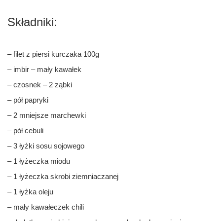
Składniki:
– filet z piersi kurczaka 100g
– imbir – mały kawałek
– czosnek – 2 ząbki
– pół papryki
– 2 mniejsze marchewki
– pół cebuli
– 3 łyżki sosu sojowego
– 1 łyżeczka miodu
– 1 łyżeczka skrobi ziemniaczanej
– 1 łyżka oleju
– mały kawałeczek chili