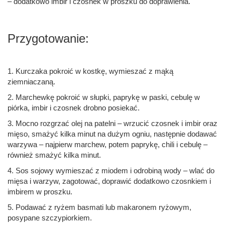
– dodatkowo imbir i czosnek w proszku do doprawienia.
Przygotowanie:
1. Kurczaka pokroić w kostkę, wymieszać z mąką
ziemniaczaną.
2. Marchewkę pokroić w słupki, paprykę w paski, cebulę w
piórka, imbir i czosnek drobno posiekać.
3. Mocno rozgrzać olej na patelni – wrzucić czosnek i imbir oraz
mięso, smażyć kilka minut na dużym ogniu, następnie dodawać
warzywa – najpierw marchew, potem paprykę, chili i cebulę –
również smażyć kilka minut.
4. Sos sojowy wymieszać z miodem i odrobiną wody – wlać do
mięsa i warzyw, zagotować, doprawić dodatkowo czosnkiem i
imbirem w proszku.
5. Podawać z ryżem basmati lub makaronem ryżowym,
posypane szczypiorkiem.