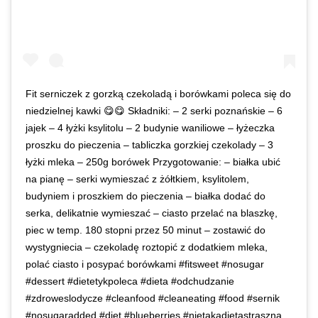
Fit serniczek z gorzką czekoladą i borówkami poleca się do
niedzielnej kawki 😋😋 Składniki: – 2 serki poznańskie – 6
jajek – 4 łyżki ksylitolu – 2 budynie waniliowe – łyżeczka
proszku do pieczenia – tabliczka gorzkiej czekolady – 3
łyżki mleka – 250g borówek Przygotowanie: – białka ubić
na pianę – serki wymieszać z żółtkiem, ksylitolem,
budyniem i proszkiem do pieczenia – białka dodać do
serka, delikatnie wymieszać – ciasto przelać na blaszkę,
piec w temp. 180 stopni przez 50 minut – zostawić do
wystygniecia – czekoladę roztopić z dodatkiem mleka,
polać ciasto i posypać borówkami #fitsweet #nosugar
#dessert #dietetykpoleca #dieta #odchudzanie
#zdroweslodycze #cleanfood #cleaneating #food #sernik
#nosugaradded #diet #blueberries #nietakadietastraszna