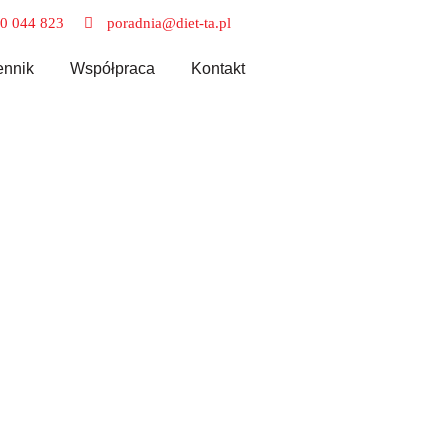
0 044 823
poradnia@diet-ta.pl
nnik
Współpraca
Kontakt