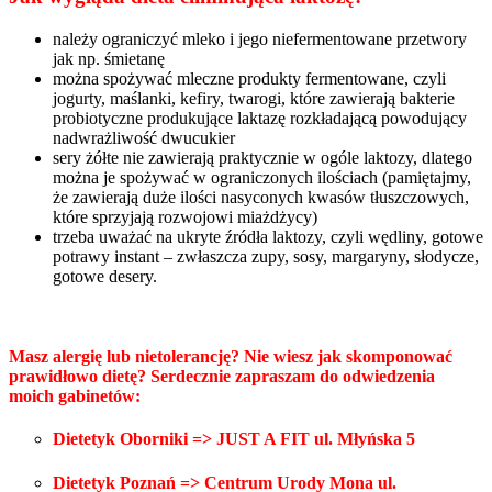
należy ograniczyć mleko i jego niefermentowane przetwory
jak np. śmietanę
można spożywać mleczne produkty fermentowane, czyli
jogurty, maślanki, kefiry, twarogi, które zawierają bakterie
probiotyczne produkujące laktazę rozkładającą powodujący
nadwrażliwość dwucukier
sery żółte nie zawierają praktycznie w ogóle laktozy, dlatego
można je spożywać w ograniczonych ilościach (pamiętajmy,
że zawierają duże ilości nasyconych kwasów tłuszczowych,
które sprzyjają rozwojowi miażdżycy)
trzeba uważać na ukryte źródła laktozy, czyli wędliny, gotowe
potrawy instant – zwłaszcza zupy, sosy, margaryny, słodycze,
gotowe desery.
Masz alergię lub nietolerancję? Nie wiesz jak skomponować
prawidłowo dietę? Serdecznie zapraszam do odwiedzenia
moich gabinetów:
Dietetyk Oborniki => JUST A FIT ul. Młyńska 5
Dietetyk Poznań => Centrum Urody Mona ul.