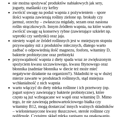
nie można spożywać produktów nabiałowych jak sery,
jogurty, maślanki czy kefiry
zwrócić uwagę na podaż wapnia z pożywieniem – spore
ilości wapnia zawierają rośliny zielone np. brokuły czy
jarmuż, orzechy – zwłaszcza migdały, sezam oraz nasiona
roślin strączkowych. Innym źródłem wapnia, na które warto
zwrócić uwagę są konserwy rybne (zawierające szkielet np.
szprotki czy sardynki) oraz jaja.
niestety wapń ze źródeł roślinnych jest w mniejszym stopniu
przyswajalny niż z produktów mlecznych, dlatego warto
zadbać o odpowiednią ilość magnezu, fosforu, witaminy D,
bakterie probiotyczne oraz prebiotyki
przyswajalność wapnia z diety spada wraz ze zwiększonym
spożyciem kwasu szczawiowego, kwasu fitynowego oraz
błonnika (nadmiar błonnika w diecie też może mieć
negatywne działanie na organizm!!). Składniki te są w dużej
mierze zawarte w produktach roślinnych, stąd mniejsza
wchłanialność z nich wapnia
warto włączyć do diety mleka roślinne i ich przetwory (np.
jogurt sojowy zawierający bakterie probiotyczne), które
często są już wzbogacane we wapń oraz witaminę D. Mimo
tego, że nie zawierają pełnowartościowego białka czy
witaminy B12, mogą dostarczać innych ważnych składników
– wielonienasycone kwasy tłuszczowe, sterole roślinne czy
polifenole. Czytajmy skład mleka zapisany na opakowaniu,