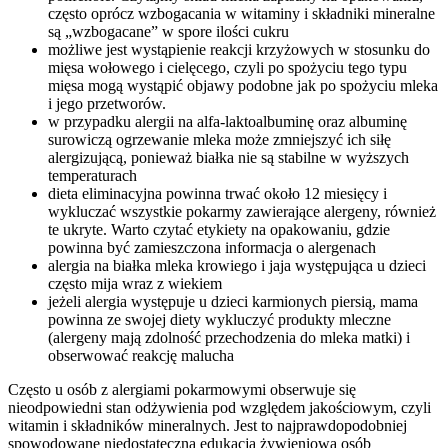
często oprócz wzbogacania w witaminy i składniki mineralne
są „wzbogacane” w spore ilości cukru
możliwe jest wystąpienie reakcji krzyżowych w stosunku do
mięsa wołowego i cielęcego, czyli po spożyciu tego typu
mięsa mogą wystąpić objawy podobne jak po spożyciu mleka
i jego przetworów.
w przypadku alergii na alfa-laktoalbuminę oraz albuminę
surowiczą ogrzewanie mleka może zmniejszyć ich siłę
alergizującą, ponieważ białka nie są stabilne w wyższych
temperaturach
dieta eliminacyjna powinna trwać około 12 miesięcy i
wykluczać wszystkie pokarmy zawierające alergeny, również
te ukryte. Warto czytać etykiety na opakowaniu, gdzie
powinna być zamieszczona informacja o alergenach
alergia na białka mleka krowiego i jaja występująca u dzieci
często mija wraz z wiekiem
jeżeli alergia występuje u dzieci karmionych piersią, mama
powinna ze swojej diety wykluczyć produkty mleczne
(alergeny mają zdolność przechodzenia do mleka matki) i
obserwować reakcję malucha
Często u osób z alergiami pokarmowymi obserwuje się
nieodpowiedni stan odżywienia pod względem jakościowym, czyli
witamin i składników mineralnych. Jest to najprawdopodobniej
spowodowane niedostateczną edukacją żywieniową osób