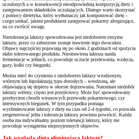
uczulonych a w konsekwencji nieodpowiednią kompozycją diety i
zastępowaniem składników uczulających. Dlatego warto skorzystać
z pomocy dietetyka, który wytłumaczy jak komponować dietę –
czego unikać, jakimi produktami zastępować pokarmy alergizujące,
na co zwrócić uwagę.
Nietolerancja laktozy spowodowana jest niedoborem enzymu
laktazy, przez co zaburzone zostaje trawienie tego dwucukru.
Objawy najczęściej pojawiają się po około 2 godzinach od spożycia
słabo tolerowanego produktu. Niestrawiona laktoza nasila
fermentacje w jelitach, co powoduje uczucie przelewania, wzdęcia,
gazy, kolki czy biegunki.
Można mieć do czynienia z niedoborem laktazy wrodzonym,
wtórnym lub hipolaktazją typu dorosłych – wrodzoną, ale
objawiającą się dopiero w okresie dojrzewania. Natomiast niedobór
laktazy wtórny, często jest przejściowy. Może być spowodowany
przebyciem chorób wirusowych przewodu pokarmowego, czy
intensywnych biegunek. W tym przypadku pomaga
wyeliminowanie laktozy z diety na czas od 2-4 tygodni, co pozwala
zregenerować jelita i tolerancja laktozy powinna powrócić. Każda
osoba ma indywidualny poziom tolerancji laktozy, który nie
powoduje wystąpienia nieprzyjemnych objawów.
Jak wygląda dieta eliminująca laktozę?