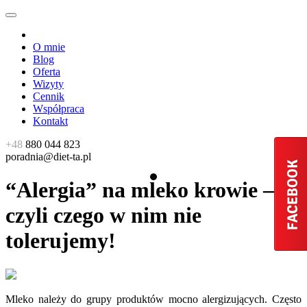
O mnie
Blog
Oferta
Wizyty
Cennik
Współpraca
Kontakt
+48
880 044 823
poradnia@diet-ta.pl
“Alergia” na mleko krowie –
czyli czego w nim nie
tolerujemy!
Mleko należy do grupy produktów mocno alergizujących. Często