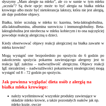
słyszymy „Mam alergie na mleko”, ale co w sumie w tym mleku
„uczula”? Są dwie opcje: może to być alergia na białka mleka
krowiego albo może być nietolerancja laktozy, która nie jest alergią,
ale daje podobne objawy.
Białka, które uczulają w mleku to: kazeina, beta-laktoglobulina,
alfa-laktoalbumina, albumina surowicza i immunoglobuliny. Beta-
laktoglobulina jest nieobecna w mleku kobiecym i to ona najczęściej
powoduje reakcję alergiczną u dzieci.
Kiedy obserwować objawy reakcji alergicznej na białka zawarte w
mleku krowim?
Mogą wystąpić one bezpośrednio po spożyciu do 6 godzin po
zakończeniu spożycia pokarmu zawierającego alergeny jest to
reakcja IgE zależna – nadwrażliwość alergiczna. Objawy reakcji
IgE niezależnej – nadwrażliwości pokarmowej niealergicznej mogą
wystąpić od 8 – 72 godzin po spożyciu.
Jak powinna wyglądać dieta osób z alergią na
białka mleka krowiego:
należy wyeliminować wszystkie produkty zawierające w
składzie mleko krowie, a także pozostałych ssaków jak np.
mleko kozie, owcze